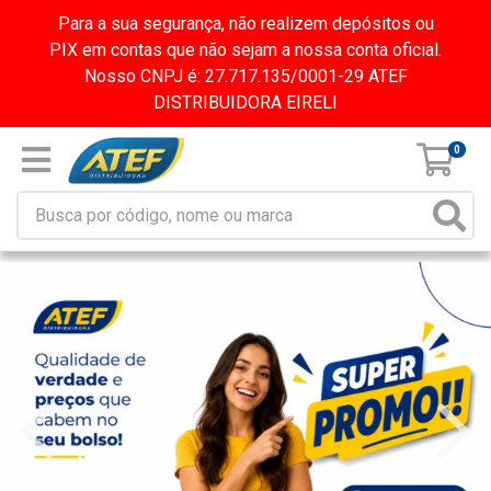
Para a sua segurança, não realizem depósitos ou
PIX em contas que não sejam a nossa conta oficial.
Nosso CNPJ é: 27.717.135/0001-29 ATEF
DISTRIBUIDORA EIRELI
0