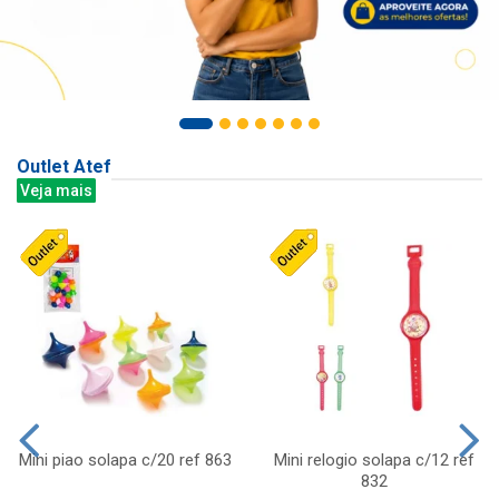
Outlet Atef
Veja mais
Mini piao solapa c/20 ref 863
Mini relogio solapa c/12 ref
832