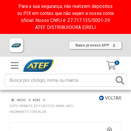
Para a sua segurança, não realizem depósitos
ou PIX em contas que não sejam a nossa conta
oficial. Nosso CNPJ é: 27.717.135/0001-29
ATEF DISTRIBUIDORA EIRELI
Baixe já nosso APP
0
VOLTAR
INÍCIO
BEBE
COPO INFANTIL DE PLASTICO 240ML ANTI
VAZAMENTO COM ALCA