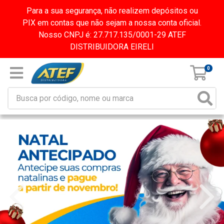
Para a sua segurança, não realizem depósitos ou
PIX em contas que não sejam a nossa conta oficial.
Nosso CNPJ é: 27.717.135/0001-29 ATEF
DISTRIBUIDORA EIRELI
0