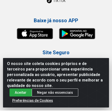
TikTok
Baixe já nosso APP
Site Seguro
O nosso site coleta cookies próprios e de
terceiros para proporcionar uma experiência
personalizada ao usuário, apresentar publicidade
relevante de acordo com o seu perfil e melhorar a
Loja / Showroom
qualidade do nosso site.
Aceitar
Negar não essenciais
Tel.: (11) 3227-0546
Av Vautier, 587/597 - Pari - São Paulo/SP
Preferências de Cookies