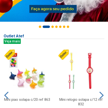
Outlet Atef
Veja mais
Mini piao solapa c/20 ref 863
Mini relogio solapa c/12 ref
832