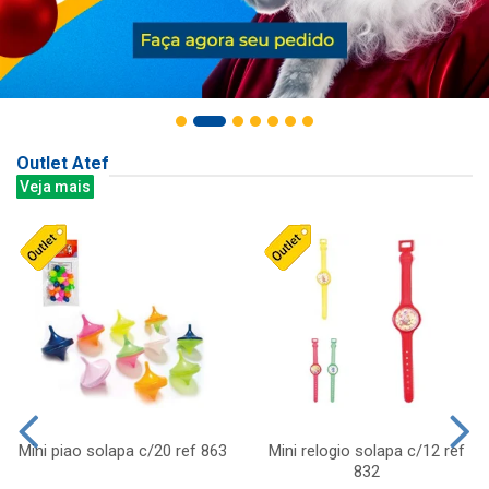
Outlet Atef
Veja mais
Mini piao solapa c/20 ref 863
Mini relogio solapa c/12 ref
832