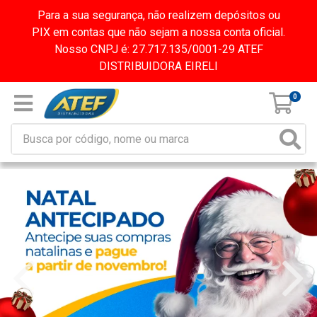
Para a sua segurança, não realizem depósitos ou
PIX em contas que não sejam a nossa conta oficial.
Nosso CNPJ é: 27.717.135/0001-29 ATEF
DISTRIBUIDORA EIRELI
0