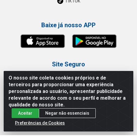
TikTok
Baixe já nosso APP
Site Seguro
O nosso site coleta cookies próprios e de
terceiros para proporcionar uma experiência
personalizada ao usuário, apresentar publicidade
relevante de acordo com o seu perfil e melhorar a
Loja / Showroom
qualidade do nosso site.
Aceitar
Negar não essenciais
Tel.: (11) 3227-0546
Av Vautier, 587/597 - Pari - São Paulo/SP
Preferências de Cookies