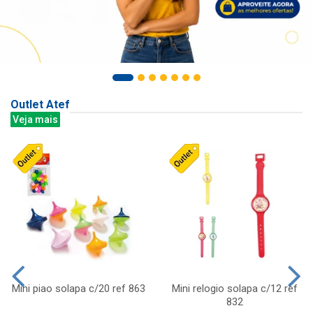
Outlet Atef
Veja mais
Mini piao solapa c/20 ref 863
Mini relogio solapa c/12 ref
832