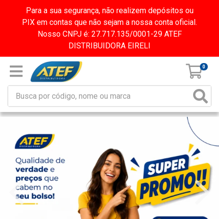
Para a sua segurança, não realizem depósitos ou
PIX em contas que não sejam a nossa conta oficial.
Nosso CNPJ é: 27.717.135/0001-29 ATEF
DISTRIBUIDORA EIRELI
0