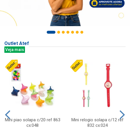
Outlet Atef
Veja mais
Mini piao solapa c/20 ref 863
Mini relogio solapa c/12 ref
cx:048
832 cx:024