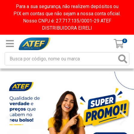
Para a sua segurança, não realizem depósitos ou
PIX em contas que não sejam a nossa conta oficial.
Nosso CNPJ é: 27.717.135/0001-29 ATEF
DISTRIBUIDORA EIRELI
0