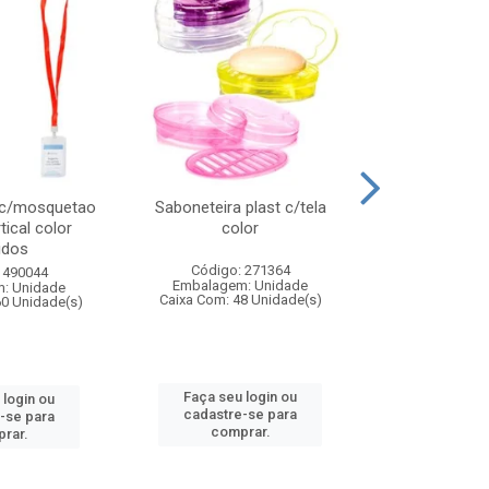
 c/mosquetao
Saboneteira plast c/tela
Prato plas
tical color
color
colo
idos
Código: 271364
Código:
 490044
Embalagem: Unidade
Embalagem
: Unidade
Caixa Com: 48 Unidade(s)
Caixa Com: 4
60 Unidade(s)
Faça seu login ou
Faça seu 
 login ou
cadastre-se para
cadastre
-se para
comprar.
comp
rar.