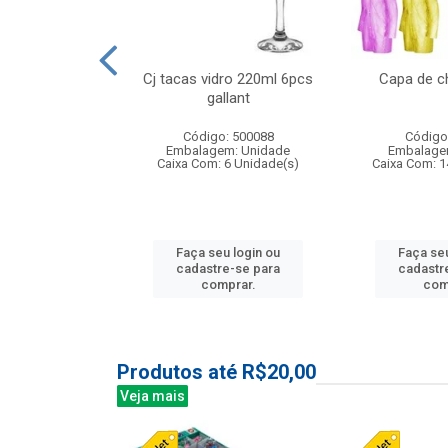
o raso 25,5cm
Cj tacas vidro 220ml 6pcs
Capa de c
e petala
gallant
: 503787
Código: 500088
Código
m: Unidade
Embalagem: Unidade
Embalage
24 Unidade(s)
Caixa Com: 6 Unidade(s)
Caixa Com: 1
u login ou
Faça seu login ou
Faça seu
e-se para
cadastre-se para
cadastr
prar.
comprar.
com
Produtos até R$20,00
Veja mais