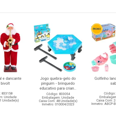
l e dancante
Jogo quebra-gelo do
Golfinho lan
bivolt
pinguim - brinquedo
sa
educativo para crian...
: 833158
Código:
Código: 833054
m: Unidade
Embalagem
Embalagem: Unidade
1 Unidade(s)
Caixa Com: 2
Caixa Com: 48 Unidade(s)
Inmetro: ABCP-B
Inmetro: 010004/2023