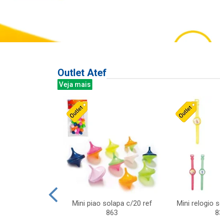
Outlet Atef
Veja mais
last c/div
Mini piao solapa c/20 ref
Mini relogio 
m ursinhos sor
863
8