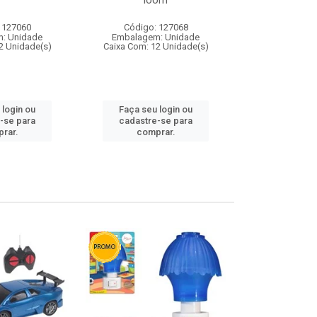
loom
 127060
Código: 127068
Código:
: Unidade
Embalagem: Unidade
Embalagem
2 Unidade(s)
Caixa Com: 12 Unidade(s)
Caixa Com: 1
 login ou
Faça seu login ou
Faça seu 
-se para
cadastre-se para
cadastre
rar.
comprar.
comp