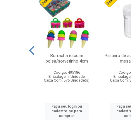
stico n.4 12cm
Borracha escolar
Paliteiro de a
bolsa/sorvetinho 4cm
mesa 
: 940550
Código: 495186
Código
m: Unidade
Embalagem: Unidade
Embalage
24 Unidade(s)
Caixa Com: 576 Unidade(s)
Caixa Com: 
u login ou
Faça seu login ou
Faça seu
e-se para
cadastre-se para
cadastr
prar.
comprar.
com