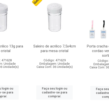
crilico 13g para
Saleiro de acrilico 7,5x4cm
Porta cracha
cristal
para mesa cristal
cordao ver
sort
: 471628
Código: 471629
Código:
m: Unidade
Embalagem: Unidade
Embalagem
36 Unidade(s)
Caixa Com: 36 Unidade(s)
Caixa Com: 3
 login ou
Faça seu login ou
Faça seu
e-se para
cadastre-se para
cadastre
prar.
comprar.
comp