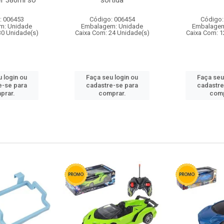
r 380ml so
sortida
: 006453
Código: 006454
Código:
m: Unidade
Embalagem: Unidade
Embalagem
30 Unidade(s)
Caixa Com: 24 Unidade(s)
Caixa Com: 1
 login ou
Faça seu login ou
Faça seu
e-se para
cadastre-se para
cadastre
prar.
comprar.
comp