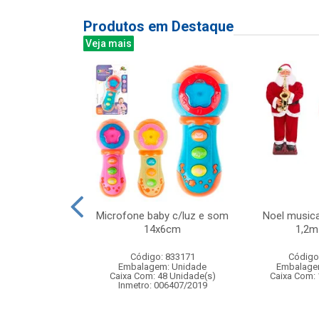
Produtos em Destaque
Veja mais
ra de ventosas
Microfone baby c/luz e som
Noel musica
e precisao com
14x6cm
1,2m 
ardo...
Código: 833171
Código
: 836370
Embalagem: Unidade
Embalage
m: Unidade
Caixa Com: 48 Unidade(s)
Caixa Com: 
24 Unidade(s)
Inmetro: 006407/2019
BRI-0404-2023-16