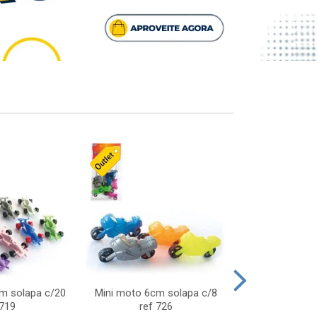
cm solapa c/20
Mini moto 6cm solapa c/8
Giro helice so
 719
ref 726
75