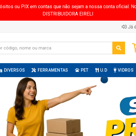
pósitos ou PIX em contas que não sejam a nossa conta oficial.
DISTRIBUIDORA EIRELI
Já é
DIVERSOS
FERRAMENTAS
PET
U.D
VIDROS