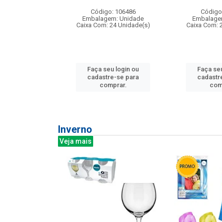
: 275814
Código: 106486
Código
m: Unidade
Embalagem: Unidade
Embalage
240 Unidade(s)
Caixa Com: 24 Unidade(s)
Caixa Com: 
u login ou
Faça seu login ou
Faça seu
e-se para
cadastre-se para
cadastr
prar.
comprar.
com
Inverno
Veja mais