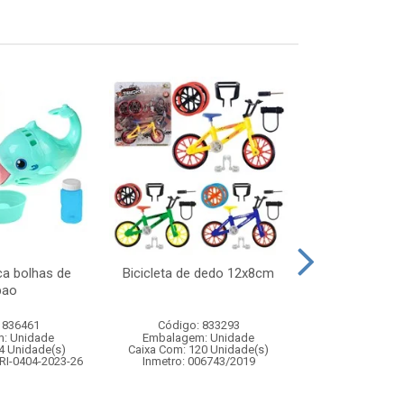
ca bolhas de
Bicicleta de dedo 12x8cm
Guitarra sta
bao
 836461
Código: 833293
Código:
: Unidade
Embalagem: Unidade
Embalagem
4 Unidade(s)
Caixa Com: 120 Unidade(s)
Caixa Com: 1
RI-0404-2023-26
Inmetro: 006743/2019
Inmetro: 0