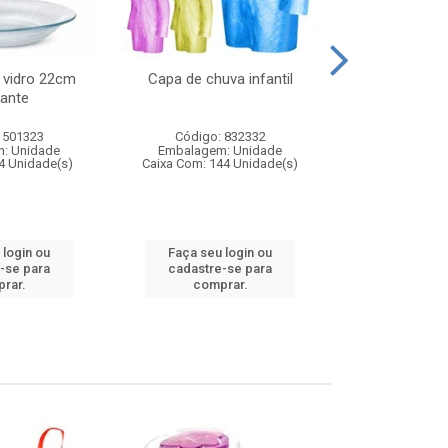
 vidro 22cm
Capa de chuva infantil
Jg prato fun
ante
diam
 501323
Código: 832332
Código:
: Unidade
Embalagem: Unidade
Embalagem
4 Unidade(s)
Caixa Com: 144 Unidade(s)
Caixa Com: 6
 login ou
Faça seu login ou
Faça seu 
-se para
cadastre-se para
cadastre
rar.
comprar.
comp