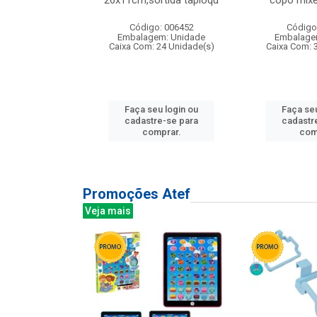
irios
26x11cm,sortida tapioqu
copo mixe
: 135177
Código: 006452
Código
m: Unidade
Embalagem: Unidade
Embalage
12 Unidade(s)
Caixa Com: 24 Unidade(s)
Caixa Com: 
u login ou
Faça seu login ou
Faça seu
e-se para
cadastre-se para
cadastr
prar.
comprar.
com
Promoções Atef
Veja mais