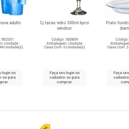
huva adulto
Cj tacas vidro 330ml 6pcs
Prato fundo
windsor
diam
: 832331
Código: 500859
Código:
m: Unidade
Embalagem: Unidade
Embalagem
44 Unidade(s)
Caixa Com: 6 Unidade(s)
Caixa Com: 2
 login ou
Faça seu login ou
Faça seu
e-se para
cadastre-se para
cadastre
prar.
comprar.
comp