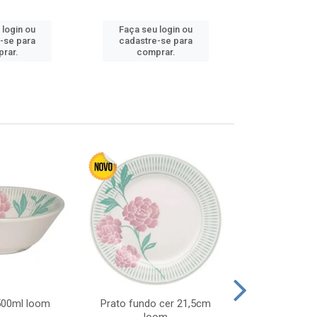
 login ou
Faça seu login ou
Faça seu 
-se para
cadastre-se para
cadastre
rar.
comprar.
comp
 500ml loom
Prato fundo cer 21,5cm
Prato raso c