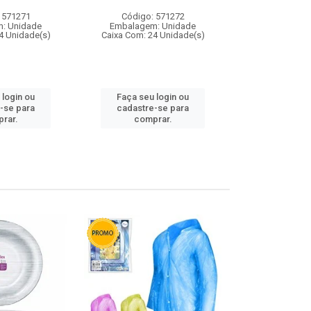
 571271
Código: 571272
Código:
: Unidade
Embalagem: Unidade
Embalagem
4 Unidade(s)
Caixa Com: 24 Unidade(s)
Caixa Com: 4
 login ou
Faça seu login ou
Faça seu 
-se para
cadastre-se para
cadastre
rar.
comprar.
comp