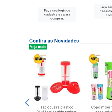
Faça seu
Faça seu login ou
u login ou
cadastr
cadastre-se para
e-se para
com
comprar.
prar.
Confira as Novidades
Veja mais
mesa cer 18cm
Tapioqueira plastico
Copo mixer 