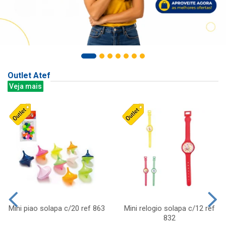
Outlet Atef
Veja mais
Mini piao solapa c/20 ref 863
Mini relogio solapa c/12 ref
832