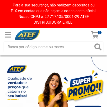
Para a sua segurança, não realizem depósitos ou
PIX em contas que não sejam a nossa conta oficial.
Nosso CNPJ é: 27.717.135/0001-29 ATEF
DISTRIBUIDORA EIRELI
0