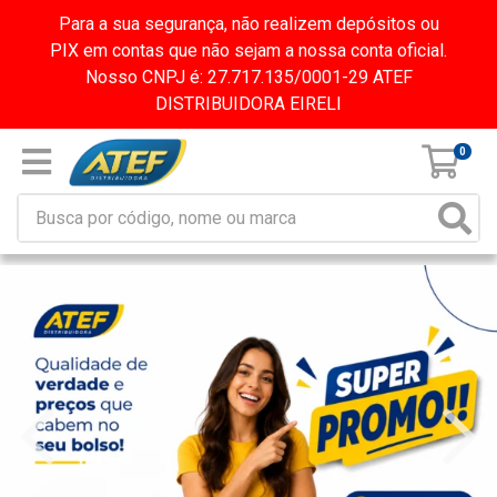
Para a sua segurança, não realizem depósitos ou
PIX em contas que não sejam a nossa conta oficial.
Nosso CNPJ é: 27.717.135/0001-29 ATEF
DISTRIBUIDORA EIRELI
0