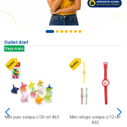
Outlet Atef
Veja mais
Mini piao solapa c/20 ref 863
Mini relogio solapa c/12 ref
832