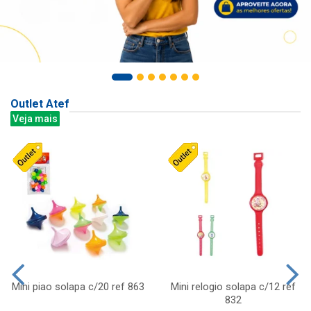
Outlet Atef
Veja mais
Mini piao solapa c/20 ref 863
Mini relogio solapa c/12 ref
832