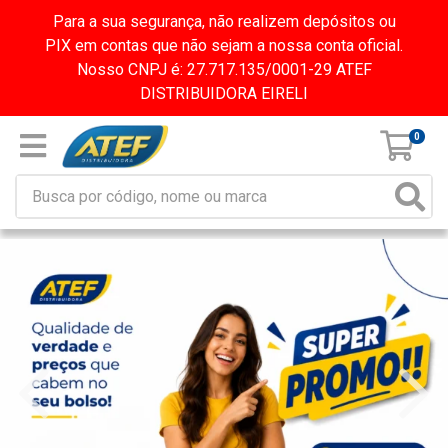
Para a sua segurança, não realizem depósitos ou
PIX em contas que não sejam a nossa conta oficial.
Nosso CNPJ é: 27.717.135/0001-29 ATEF
DISTRIBUIDORA EIRELI
0