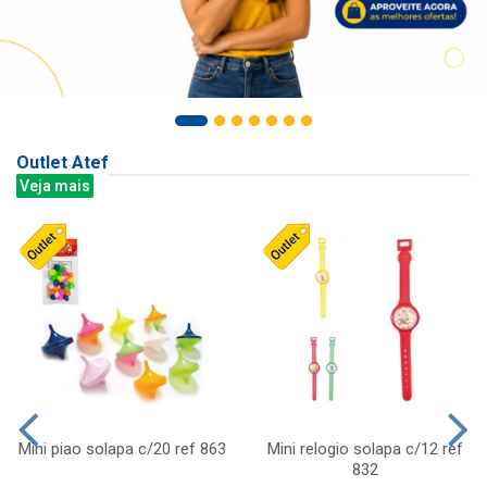
Outlet Atef
Veja mais
Mini piao solapa c/20 ref 863
Mini relogio solapa c/12 ref
832