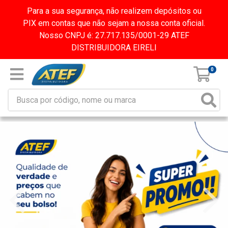
Para a sua segurança, não realizem depósitos ou
PIX em contas que não sejam a nossa conta oficial.
Nosso CNPJ é: 27.717.135/0001-29 ATEF
DISTRIBUIDORA EIRELI
0