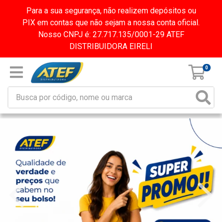
Para a sua segurança, não realizem depósitos ou
PIX em contas que não sejam a nossa conta oficial.
Nosso CNPJ é: 27.717.135/0001-29 ATEF
DISTRIBUIDORA EIRELI
0