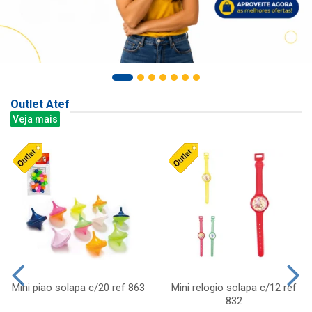
Outlet Atef
Veja mais
Mini piao solapa c/20 ref 863
Mini relogio solapa c/12 ref
832