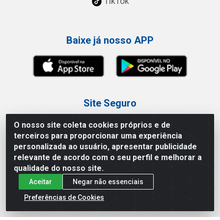
TikTok
Baixe já nosso APP
Site Seguro
O nosso site coleta cookies próprios e de
terceiros para proporcionar uma experiência
personalizada ao usuário, apresentar publicidade
relevante de acordo com o seu perfil e melhorar a
Loja / Showroom
qualidade do nosso site.
Aceitar
Negar não essenciais
Tel.: (11) 3227-0546
Av Vautier, 587/597 - Pari - São Paulo/SP
Preferências de Cookies