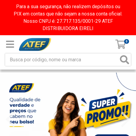
Para a sua segurança, não realizem depósitos ou
PIX em contas que não sejam a nossa conta oficial.
Nosso CNPJ é: 27.717.135/0001-29 ATEF
DISTRIBUIDORA EIRELI
0