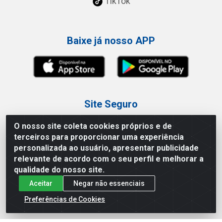
TikTok
Baixe já nosso APP
Site Seguro
O nosso site coleta cookies próprios e de
terceiros para proporcionar uma experiência
personalizada ao usuário, apresentar publicidade
relevante de acordo com o seu perfil e melhorar a
Loja / Showroom
qualidade do nosso site.
Aceitar
Negar não essenciais
Tel.: (11) 3227-0546
Av Vautier, 587/597 - Pari - São Paulo/SP
Preferências de Cookies