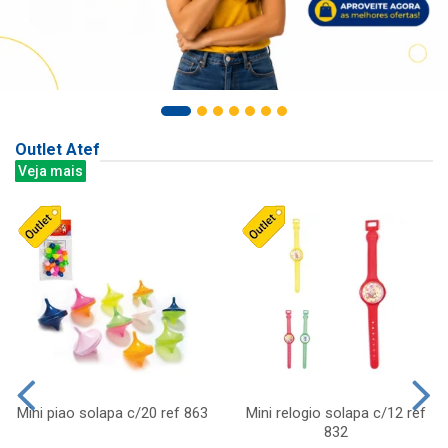
Outlet Atef
Veja mais
Mini piao solapa c/20 ref 863
Mini relogio solapa c/12 ref
832