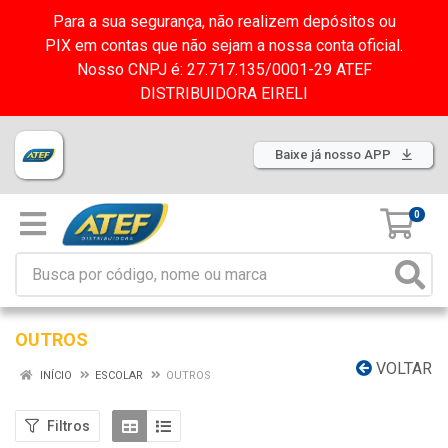
Para a sua segurança, não realizem depósitos ou
PIX em contas que não sejam a nossa conta oficial.
Nosso CNPJ é: 27.717.135/0001-29 ATEF
DISTRIBUIDORA EIRELI
Baixe já nosso APP
0
OUTROS
VOLTAR
INÍCIO
ESCOLAR
OUTROS
Filtros