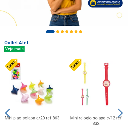
Outlet Atef
Veja mais
Mini piao solapa c/20 ref 863
Mini relogio solapa c/12 ref
832