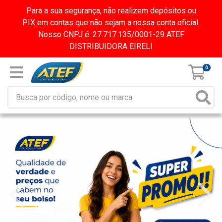
Para a sua segurança, não realizem depósitos ou
PIX em contas que não sejam a nossa conta oficial.
Nosso CNPJ é: 27.717.135/0001-29 ATEF
DISTRIBUIDORA EIRELI
0