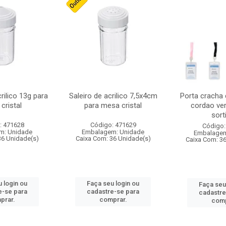
crilico 13g para
Saleiro de acrilico 7,5x4cm
Porta cracha
cristal
para mesa cristal
cordao ver
sort
: 471628
Código: 471629
Código:
m: Unidade
Embalagem: Unidade
Embalagem
36 Unidade(s)
Caixa Com: 36 Unidade(s)
Caixa Com: 3
 login ou
Faça seu login ou
Faça seu
e-se para
cadastre-se para
cadastre
prar.
comprar.
comp