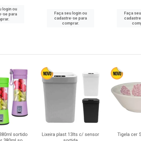
 login ou
Faça seu login ou
Faça seu
e-se para
cadastre-se para
cadastre
prar.
comprar.
comp
380ml sortido
Lixeira plast 13lts c/ sensor
Tigela cer
r 380ml so
sortida