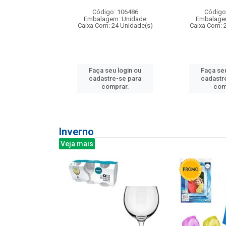
: 275814
Código: 106486
Código
m: Unidade
Embalagem: Unidade
Embalage
240 Unidade(s)
Caixa Com: 24 Unidade(s)
Caixa Com: 
u login ou
Faça seu login ou
Faça seu
e-se para
cadastre-se para
cadastr
prar.
comprar.
com
Inverno
Veja mais