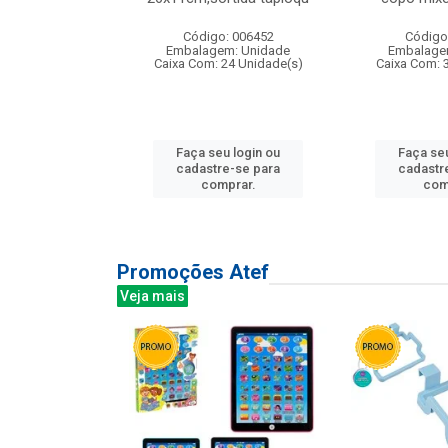
: 135177
Código: 006452
Código
m: Unidade
Embalagem: Unidade
Embalage
12 Unidade(s)
Caixa Com: 24 Unidade(s)
Caixa Com: 
u login ou
Faça seu login ou
Faça seu
e-se para
cadastre-se para
cadastr
prar.
comprar.
com
Promoções Atef
Veja mais