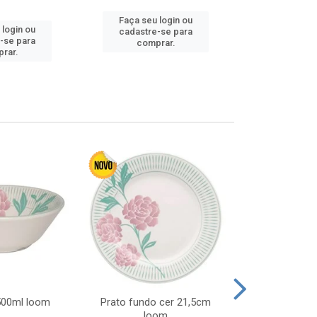
Faça seu login ou
 login ou
Faça seu 
cadastre-se para
-se para
cadastre
comprar.
rar.
comp
 500ml loom
Prato fundo cer 21,5cm
Prato raso c
loom