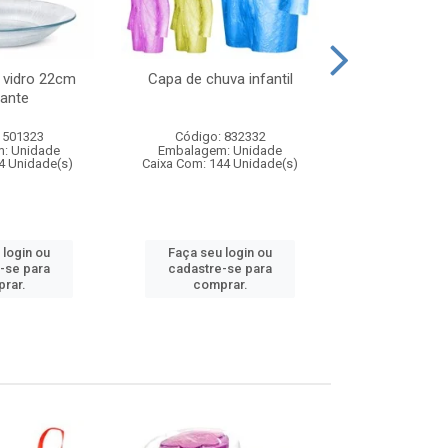
 vidro 22cm
Capa de chuva infantil
Jg prato fun
ante
diam
 501323
Código: 832332
Código:
: Unidade
Embalagem: Unidade
Embalagem
4 Unidade(s)
Caixa Com: 144 Unidade(s)
Caixa Com: 6
 login ou
Faça seu login ou
Faça seu 
-se para
cadastre-se para
cadastre
rar.
comprar.
comp