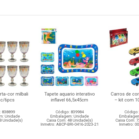
rta-cor milbali
Tapete aquario interativo
Carros de corr
 c/6pcs
inflavel 66,5x45cm
– kit com 1
: 838899
Código: 839984
Código:
m: Unidade
Embalagem: Unidade
Embalagem
8 Unidade(s)
Caixa Com: 48 Unidade(s)
Caixa Com: 7
Inmetro: ABCP-BRI-0416-2023-21
Inmetro: 0