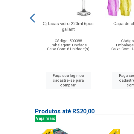
o raso 25,5cm
Cj tacas vidro 220ml 6pcs
Capa de c
e petala
gallant
: 503787
Código: 500088
Código
m: Unidade
Embalagem: Unidade
Embalage
24 Unidade(s)
Caixa Com: 6 Unidade(s)
Caixa Com: 1
u login ou
Faça seu login ou
Faça seu
e-se para
cadastre-se para
cadastr
prar.
comprar.
com
Produtos até R$20,00
Veja mais