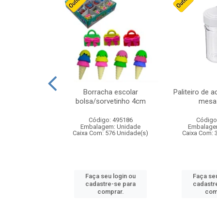
cores sortidas
Borracha escolar
Paliteiro de a
ref 130s
bolsa/sorvetinho 4cm
mesa 
: 826147
Código: 495186
Código
m: Unidade
Embalagem: Unidade
Embalage
160 Unidade(s)
Caixa Com: 576 Unidade(s)
Caixa Com: 
u login ou
Faça seu login ou
Faça seu
e-se para
cadastre-se para
cadastr
prar.
comprar.
com