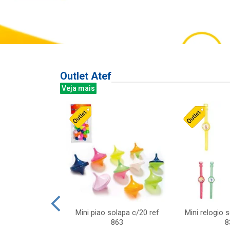
Outlet Atef
Veja mais
last c/div
Mini piao solapa c/20 ref
Mini relogio 
m ursinhos sor
863
8