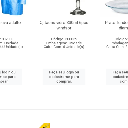
huva adulto
Cj tacas vidro 330ml 6pcs
Prato fundo
windsor
diam
: 832331
Código: 500859
Código:
m: Unidade
Embalagem: Unidade
Embalagem
44 Unidade(s)
Caixa Com: 6 Unidade(s)
Caixa Com: 2
 login ou
Faça seu login ou
Faça seu
e-se para
cadastre-se para
cadastre
prar.
comprar.
comp