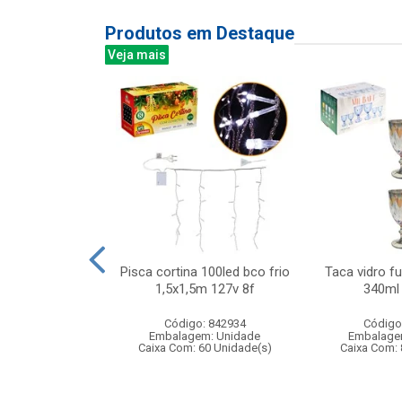
Produtos em Destaque
Veja mais
orida 67cm
Pisca cortina 100led bco frio
Taca vidro fu
1,5x1,5m 127v 8f
340ml
: 833586
Código: 842934
Código
m: Unidade
Embalagem: Unidade
Embalage
200 Unidade(s)
Caixa Com: 60 Unidade(s)
Caixa Com: 
006204/2019