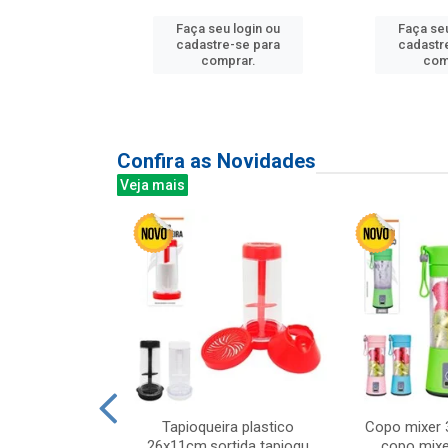
Faça seu login ou
Faça seu
u login ou
cadastre-se para
cadastr
e-se para
comprar.
com
prar.
Confira as Novidades
Veja mais
mesa cer 18cm
Tapioqueira plastico
Copo mixer 
irios
26x11cm,sortida tapioqu
copo mixe