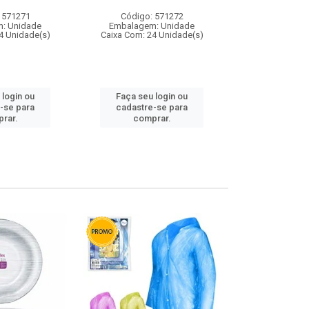
 571271
Código: 571272
Código:
: Unidade
Embalagem: Unidade
Embalagem
4 Unidade(s)
Caixa Com: 24 Unidade(s)
Caixa Com: 4
 login ou
Faça seu login ou
Faça seu 
-se para
cadastre-se para
cadastre
rar.
comprar.
comp