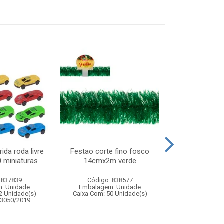
ida roda livre
Festao corte fino fosco
Pistola lanc
0 miniaturas
14cmx2m verde
 837839
Código: 838577
Código:
: Unidade
Embalagem: Unidade
Embalagem
2 Unidade(s)
Caixa Com: 50 Unidade(s)
Caixa Com: 2
03050/2019
Inmetro: 0