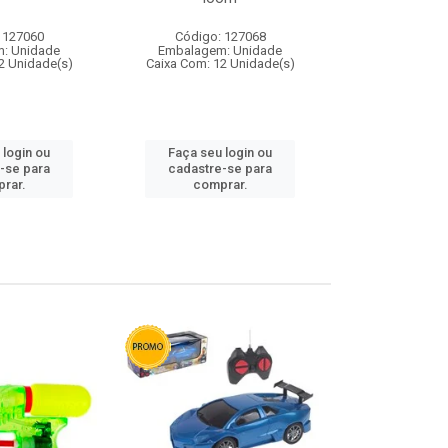
 127060
Código: 127068
Código:
: Unidade
Embalagem: Unidade
Embalagem
2 Unidade(s)
Caixa Com: 12 Unidade(s)
Caixa Com: 1
 login ou
Faça seu login ou
Faça seu 
-se para
cadastre-se para
cadastre
rar.
comprar.
comp