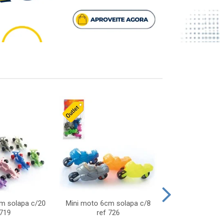
cm solapa c/20
Mini moto 6cm solapa c/8
Giro helice so
 719
ref 726
75