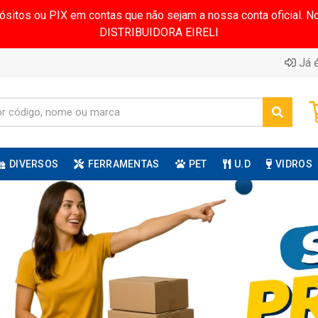
pósitos ou PIX em contas que não sejam a nossa conta oficial.
DISTRIBUIDORA EIRELI
Já é
DIVERSOS
FERRAMENTAS
PET
U.D
VIDROS