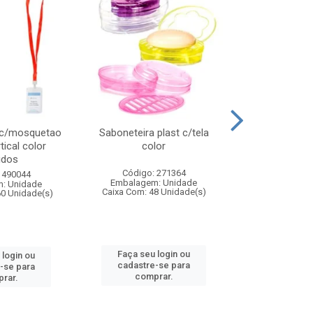
 c/mosquetao
Saboneteira plast c/tela
Prato plas
tical color
color
colo
idos
Código: 271364
Código:
 490044
Embalagem: Unidade
Embalagem
: Unidade
Caixa Com: 48 Unidade(s)
Caixa Com: 4
60 Unidade(s)
Faça seu login ou
Faça seu 
 login ou
cadastre-se para
cadastre
-se para
comprar.
comp
rar.