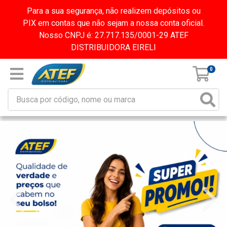
Para a sua segurança, não realizem depósitos ou
PIX em contas que não sejam a nossa conta oficial.
Nosso CNPJ é: 27.717.135/0001-29 ATEF
DISTRIBUIDORA EIRELI
0