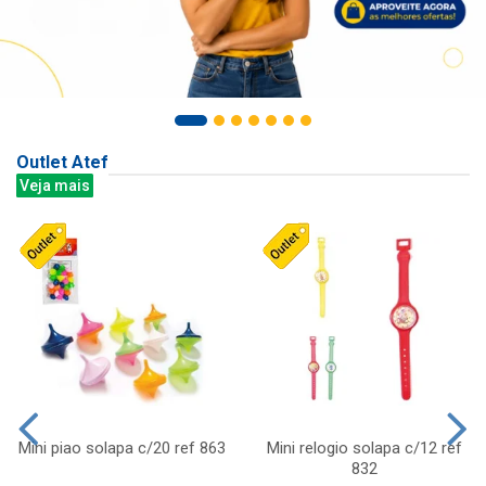
Outlet Atef
Veja mais
Mini piao solapa c/20 ref 863
Mini relogio solapa c/12 ref
832