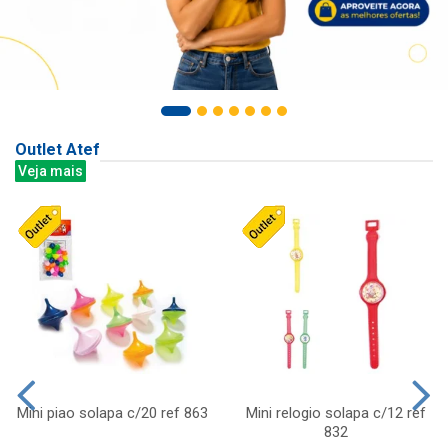
Outlet Atef
Veja mais
Mini piao solapa c/20 ref 863
Mini relogio solapa c/12 ref
832