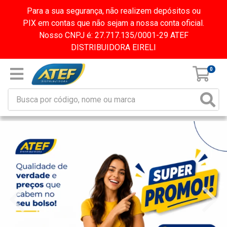
Para a sua segurança, não realizem depósitos ou
PIX em contas que não sejam a nossa conta oficial.
Nosso CNPJ é: 27.717.135/0001-29 ATEF
DISTRIBUIDORA EIRELI
0