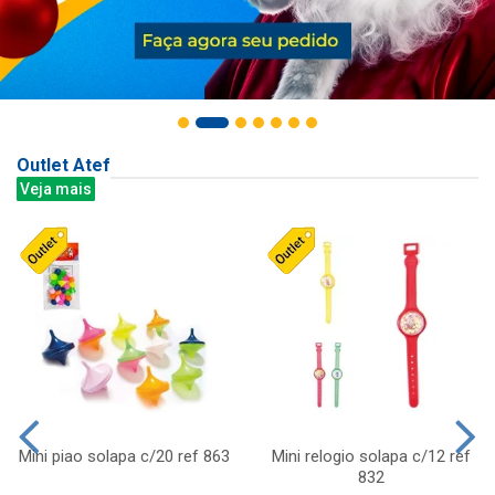
Outlet Atef
Veja mais
Mini piao solapa c/20 ref 863
Mini relogio solapa c/12 ref
832