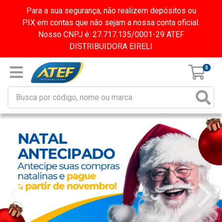
Para a sua segurança, não realizem depósitos ou
PIX em contas que não sejam a nossa conta oficial.
Nosso CNPJ é: 27.717.135/0001-29 ATEF
DISTRIBUIDORA EIRELI
0