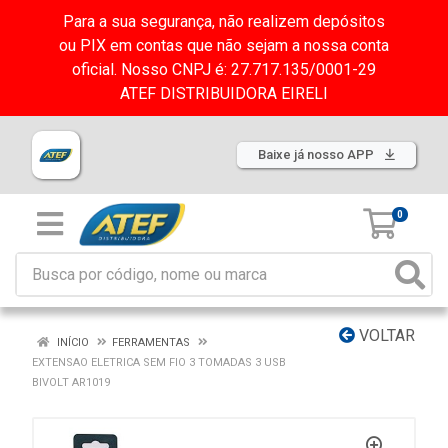
Para a sua segurança, não realizem depósitos
ou PIX em contas que não sejam a nossa conta
oficial. Nosso CNPJ é: 27.717.135/0001-29
ATEF DISTRIBUIDORA EIRELI
Baixe já nosso APP
0
VOLTAR
INÍCIO
FERRAMENTAS
EXTENSAO ELETRICA SEM FIO 3 TOMADAS 3 USB
BIVOLT AR1019