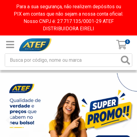
Para a sua segurança, não realizem depósitos ou
PIX em contas que não sejam a nossa conta oficial.
Nosso CNPJ é: 27.717.135/0001-29 ATEF
DISTRIBUIDORA EIRELI
0