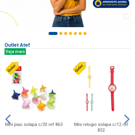
Outlet Atef
Veja mais
Mini piao solapa c/20 ref 863
Mini relogio solapa c/12 ref
832