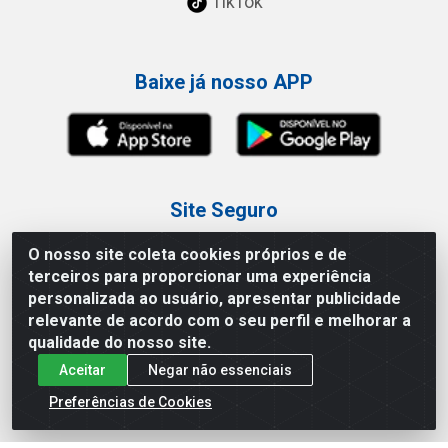
TikTok
Baixe já nosso APP
Site Seguro
O nosso site coleta cookies próprios e de
terceiros para proporcionar uma experiência
personalizada ao usuário, apresentar publicidade
relevante de acordo com o seu perfil e melhorar a
Loja / Showroom
qualidade do nosso site.
Aceitar
Negar não essenciais
Tel.: (11) 3227-0546
Av Vautier, 587/597 - Pari - São Paulo/SP
Preferências de Cookies