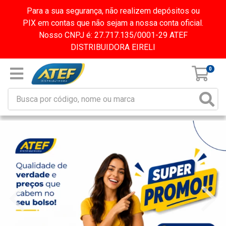
Para a sua segurança, não realizem depósitos ou
PIX em contas que não sejam a nossa conta oficial.
Nosso CNPJ é: 27.717.135/0001-29 ATEF
DISTRIBUIDORA EIRELI
0