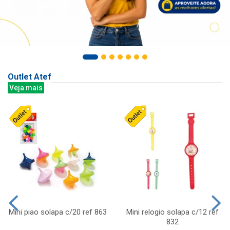
Outlet Atef
Veja mais
Mini piao solapa c/20 ref 863
Mini relogio solapa c/12 ref
832