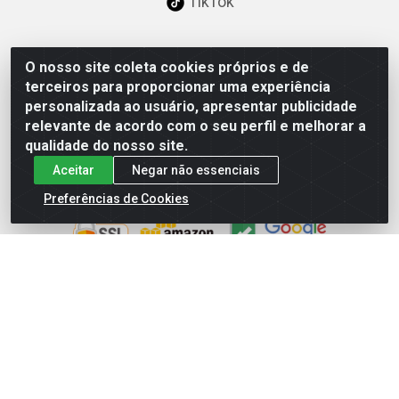
TikTok
O nosso site coleta cookies próprios e de
Baixe já nosso APP
terceiros para proporcionar uma experiência
personalizada ao usuário, apresentar publicidade
relevante de acordo com o seu perfil e melhorar a
qualidade do nosso site.
Aceitar
Negar não essenciais
Site Seguro
Preferências de Cookies
Loja / Showroom
Tel.: (11) 3227-0546
Av Vautier, 587/597 - Pari - São Paulo/SP