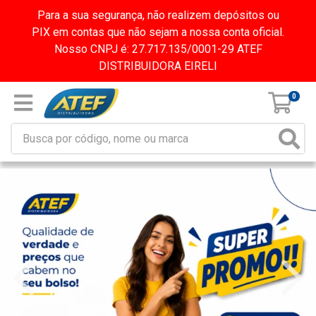
Para a sua segurança, não realizem depósitos ou
PIX em contas que não sejam a nossa conta oficial.
Nosso CNPJ é: 27.717.135/0001-29 ATEF
DISTRIBUIDORA EIRELI
0