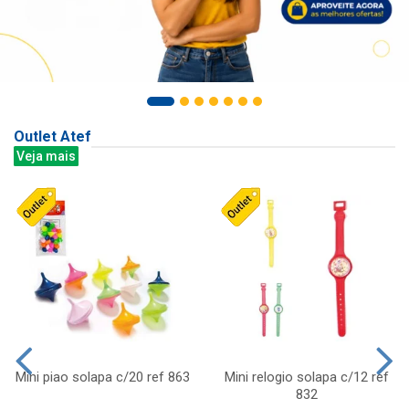
Outlet Atef
Veja mais
Mini piao solapa c/20 ref 863
Mini relogio solapa c/12 ref
832