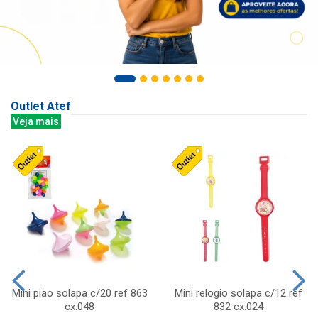
Outlet Atef
Veja mais
Mini piao solapa c/20 ref 863
Mini relogio solapa c/12 ref
cx:048
832 cx:024