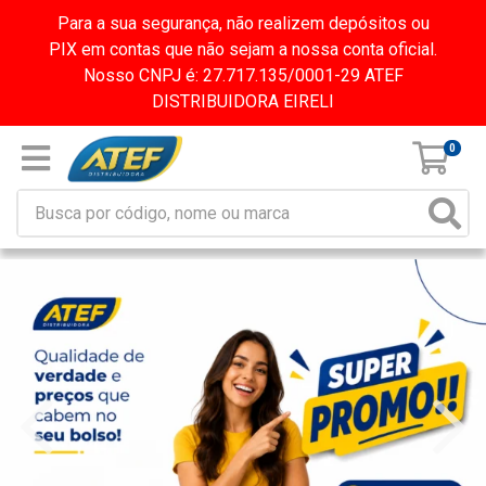
Para a sua segurança, não realizem depósitos ou
PIX em contas que não sejam a nossa conta oficial.
Nosso CNPJ é: 27.717.135/0001-29 ATEF
DISTRIBUIDORA EIRELI
0