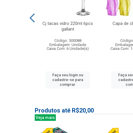
o raso 25,5cm
Cj tacas vidro 220ml 6pcs
Capa de c
e petala
gallant
: 503787
Código: 500088
Código
m: Unidade
Embalagem: Unidade
Embalage
24 Unidade(s)
Caixa Com: 6 Unidade(s)
Caixa Com: 1
u login ou
Faça seu login ou
Faça seu
e-se para
cadastre-se para
cadastr
prar.
comprar.
com
Produtos até R$20,00
Veja mais