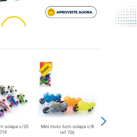
cm solapa c/20
Mini moto 6cm solapa c/8
Giro helice so
 719
ref 726
75