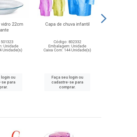
 vidro 22cm
Capa de chuva infantil
Jg prato fun
ante
diam
 501323
Código: 832332
Código:
: Unidade
Embalagem: Unidade
Embalagem
4 Unidade(s)
Caixa Com: 144 Unidade(s)
Caixa Com: 6
 login ou
Faça seu login ou
Faça seu 
-se para
cadastre-se para
cadastre
rar.
comprar.
comp