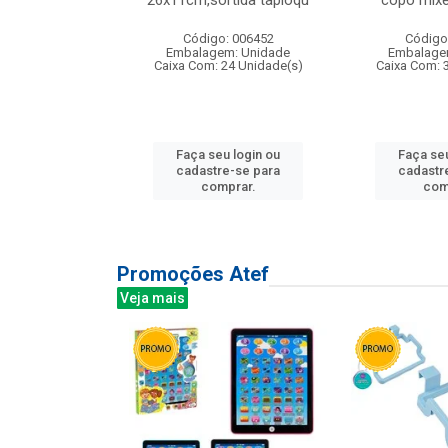
irios
26x11cm,sortida tapioqu
copo mixe
: 135177
Código: 006452
Código
m: Unidade
Embalagem: Unidade
Embalage
12 Unidade(s)
Caixa Com: 24 Unidade(s)
Caixa Com: 
u login ou
Faça seu login ou
Faça seu
e-se para
cadastre-se para
cadastr
prar.
comprar.
com
Promoções Atef
Veja mais