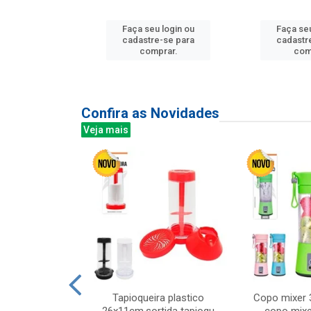
u login ou
Faça seu login ou
Faça seu
e-se para
cadastre-se para
cadastr
prar.
comprar.
com
Confira as Novidades
Veja mais
mesa cer 18cm
Tapioqueira plastico
Copo mixer 