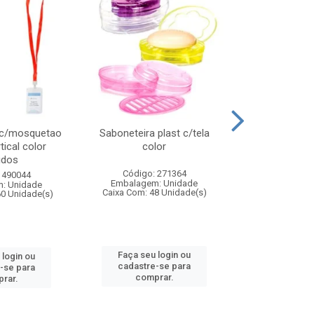
 c/mosquetao
Saboneteira plast c/tela
Prato plas
tical color
color
colo
idos
Código: 271364
Código:
 490044
Embalagem: Unidade
Embalagem
: Unidade
Caixa Com: 48 Unidade(s)
Caixa Com: 4
60 Unidade(s)
Faça seu login ou
Faça seu 
 login ou
cadastre-se para
cadastre
-se para
comprar.
comp
rar.