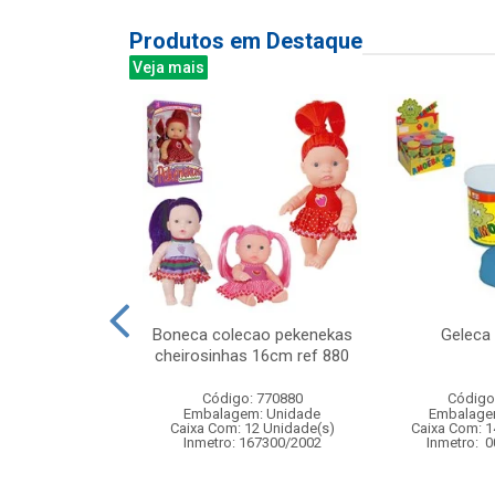
Produtos em Destaque
Veja mais
ca c/luz e som
Boneca colecao pekenekas
Geleca
2cm
cheirosinhas 16cm ref 880
: 841380
Código: 770880
Código
m: Unidade
Embalagem: Unidade
Embalage
48 Unidade(s)
Caixa Com: 12 Unidade(s)
Caixa Com: 1
008368/2019
Inmetro: 167300/2002
Inmetro: 