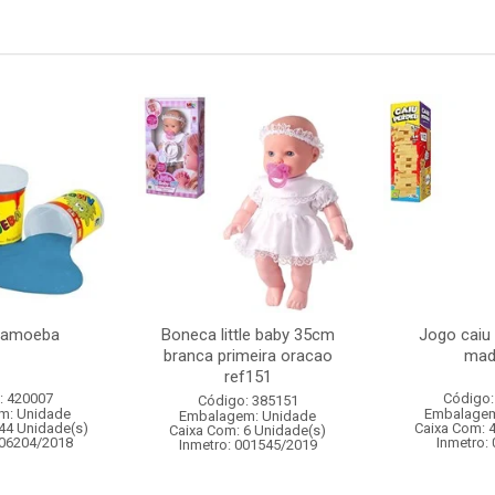
 amoeba
Boneca little baby 35cm
Jogo caiu
branca primeira oracao
mad
ref151
: 420007
Código:
Código: 385151
m: Unidade
Embalagem
Embalagem: Unidade
44 Unidade(s)
Caixa Com: 
Caixa Com: 6 Unidade(s)
006204/2018
Inmetro:
Inmetro: 001545/2019