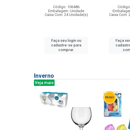
: 275814
Código: 106486
Código
m: Unidade
Embalagem: Unidade
Embalage
240 Unidade(s)
Caixa Com: 24 Unidade(s)
Caixa Com: 
u login ou
Faça seu login ou
Faça seu
e-se para
cadastre-se para
cadastr
prar.
comprar.
com
Inverno
Veja mais