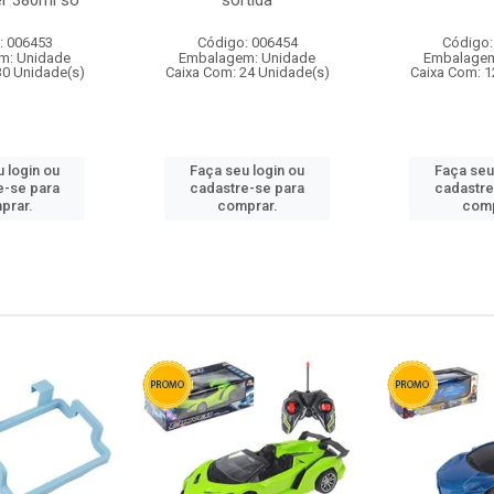
r 380ml so
sortida
: 006453
Código: 006454
Código:
m: Unidade
Embalagem: Unidade
Embalagem
30 Unidade(s)
Caixa Com: 24 Unidade(s)
Caixa Com: 1
 login ou
Faça seu login ou
Faça seu
e-se para
cadastre-se para
cadastre
prar.
comprar.
comp