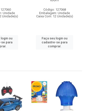
loom
 127060
Código: 127068
Código:
: Unidade
Embalagem: Unidade
Embalagem
2 Unidade(s)
Caixa Com: 12 Unidade(s)
Caixa Com: 1
 login ou
Faça seu login ou
Faça seu 
-se para
cadastre-se para
cadastre
rar.
comprar.
comp