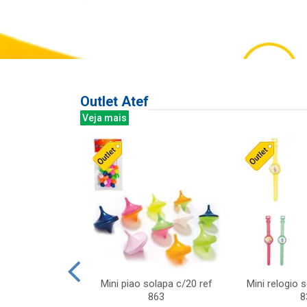
Outlet Atef
Veja mais
last c/div
Mini piao solapa c/20 ref
Mini relogio 
m ursinhos sor
863
8