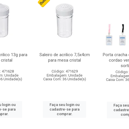
crilico 13g para
Saleiro de acrilico 7,5x4cm
Porta cracha
cristal
para mesa cristal
cordao ver
sort
: 471628
Código: 471629
Código:
m: Unidade
Embalagem: Unidade
Embalagem
36 Unidade(s)
Caixa Com: 36 Unidade(s)
Caixa Com: 3
 login ou
Faça seu login ou
Faça seu
e-se para
cadastre-se para
cadastre
prar.
comprar.
comp