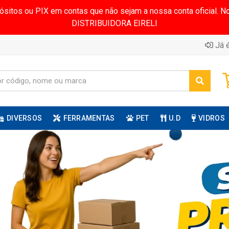
pósitos ou PIX em contas que não sejam a nossa conta oficial.
DISTRIBUIDORA EIRELI
Já é
DIVERSOS
FERRAMENTAS
PET
U.D
VIDROS