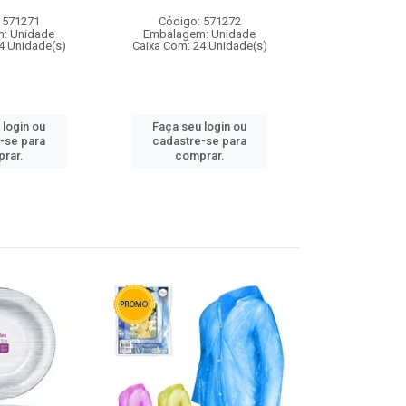
 571271
Código: 571272
Código:
: Unidade
Embalagem: Unidade
Embalagem
4 Unidade(s)
Caixa Com: 24 Unidade(s)
Caixa Com: 4
 login ou
Faça seu login ou
Faça seu 
-se para
cadastre-se para
cadastre
rar.
comprar.
comp