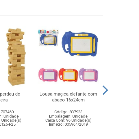
 perdeu de
Lousa magica elefante com
Bastao bolh
eira
abaco 16x24cm
gigant
 707460
Código: 837923
Código:
: Unidade
Embalagem: Unidade
Embalagem
4 Unidade(s)
Caixa Com: 96 Unidade(s)
Caixa Com: 4
 01264-25
Inmetro: 005964/2019
Inmetro: 0