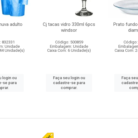
huva adulto
Cj tacas vidro 330ml 6pcs
Prato fundo
windsor
diam
: 832331
Código: 500859
Código:
m: Unidade
Embalagem: Unidade
Embalagem
44 Unidade(s)
Caixa Com: 6 Unidade(s)
Caixa Com: 2
 login ou
Faça seu login ou
Faça seu
e-se para
cadastre-se para
cadastre
prar.
comprar.
comp