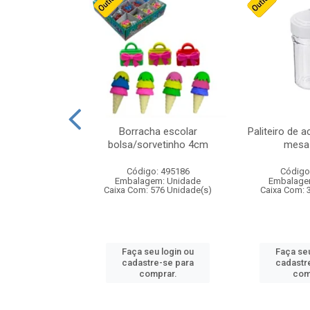
stico n.4 12cm
Borracha escolar
Paliteiro de a
bolsa/sorvetinho 4cm
mesa 
: 940550
Código: 495186
Código
m: Unidade
Embalagem: Unidade
Embalage
24 Unidade(s)
Caixa Com: 576 Unidade(s)
Caixa Com: 
u login ou
Faça seu login ou
Faça seu
e-se para
cadastre-se para
cadastr
prar.
comprar.
com