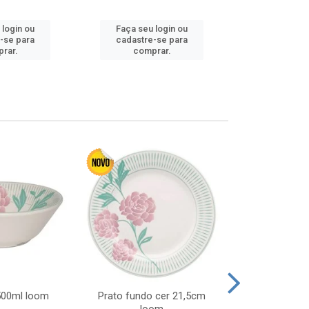
 login ou
Faça seu login ou
Faça seu 
-se para
cadastre-se para
cadastre
rar.
comprar.
comp
 500ml loom
Prato fundo cer 21,5cm
Prato raso c