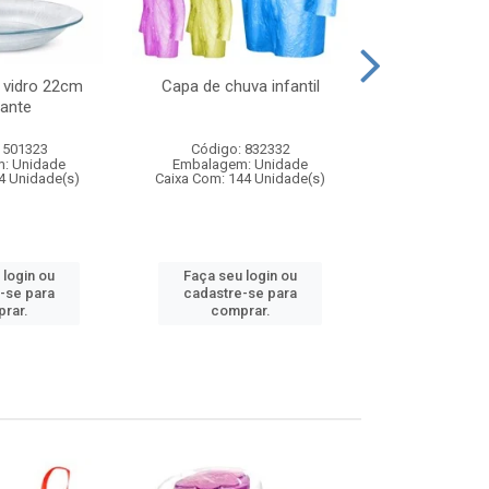
 vidro 22cm
Capa de chuva infantil
Jg prato fun
ante
diam
 501323
Código: 832332
Código:
: Unidade
Embalagem: Unidade
Embalagem
4 Unidade(s)
Caixa Com: 144 Unidade(s)
Caixa Com: 6
 login ou
Faça seu login ou
Faça seu 
-se para
cadastre-se para
cadastre
rar.
comprar.
comp