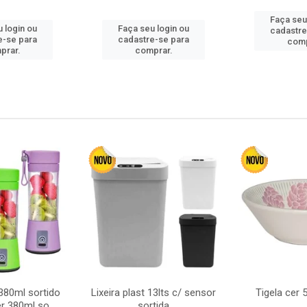
Faça seu
 login ou
Faça seu login ou
cadastre
e-se para
cadastre-se para
comp
prar.
comprar.
380ml sortido
Lixeira plast 13lts c/ sensor
Tigela cer
r 380ml so
sortida