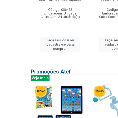
: 135177
Código: 006452
Código
m: Unidade
Embalagem: Unidade
Embalage
12 Unidade(s)
Caixa Com: 24 Unidade(s)
Caixa Com: 
u login ou
Faça seu login ou
Faça seu
e-se para
cadastre-se para
cadastr
prar.
comprar.
com
Promoções Atef
Veja mais