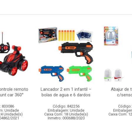
ontrole remoto
Lancador 2 em 1 infantil –
Abajur de 
tunt car 360°
bolas de agua e 6 dardos
c/senso
: 833086
Código: 842256
Código:
m: Unidade
Embalagem: Unidade
Embalagem
24 Unidade(s)
Caixa Com: 18 Unidade(s)
Caixa Com: 1
004862/2021
Inmetro: 000688/2020