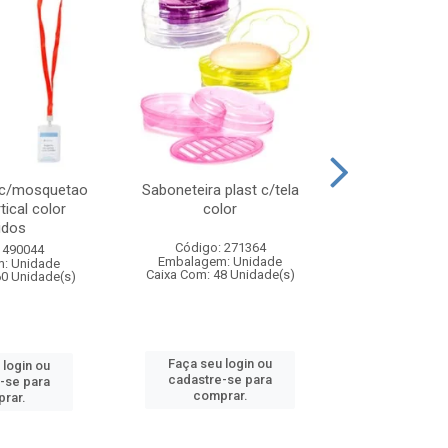
 c/mosquetao
Saboneteira plast c/tela
Prato plas
tical color
color
colo
idos
Código: 271364
Código:
 490044
Embalagem: Unidade
Embalagem
: Unidade
Caixa Com: 48 Unidade(s)
Caixa Com: 4
60 Unidade(s)
Faça seu login ou
Faça seu 
 login ou
cadastre-se para
cadastre
-se para
comprar.
comp
rar.