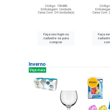
: 275814
Código: 106486
Código
m: Unidade
Embalagem: Unidade
Embalage
240 Unidade(s)
Caixa Com: 24 Unidade(s)
Caixa Com: 
u login ou
Faça seu login ou
Faça seu
e-se para
cadastre-se para
cadastr
prar.
comprar.
com
Inverno
Veja mais