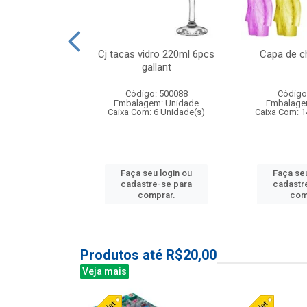
o raso 25,5cm
Cj tacas vidro 220ml 6pcs
Capa de c
e petala
gallant
: 503787
Código: 500088
Código
m: Unidade
Embalagem: Unidade
Embalage
24 Unidade(s)
Caixa Com: 6 Unidade(s)
Caixa Com: 1
u login ou
Faça seu login ou
Faça seu
e-se para
cadastre-se para
cadastr
prar.
comprar.
com
Produtos até R$20,00
Veja mais