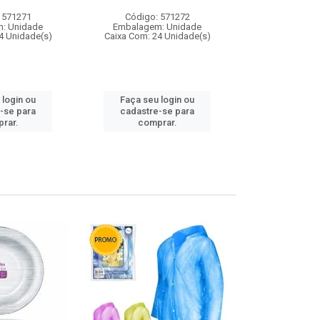
 571271
Código: 571272
Código:
: Unidade
Embalagem: Unidade
Embalagem
4 Unidade(s)
Caixa Com: 24 Unidade(s)
Caixa Com: 4
 login ou
Faça seu login ou
Faça seu 
-se para
cadastre-se para
cadastre
rar.
comprar.
comp