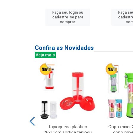
u login ou
Faça seu login ou
Faça seu
e-se para
cadastre-se para
cadastr
prar.
comprar.
com
Confira as Novidades
Veja mais
mesa cer 18cm
Tapioqueira plastico
Copo mixer 
irios
26x11cm,sortida tapioqu
copo mixe