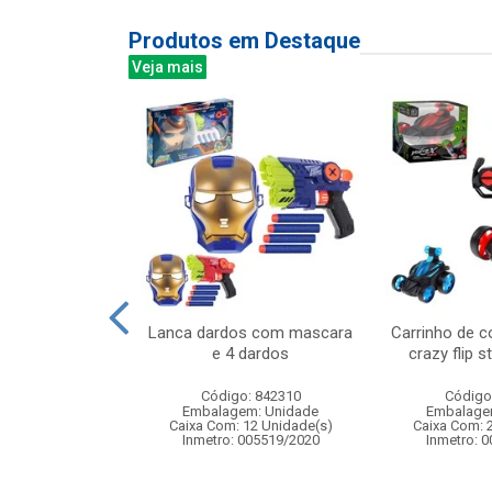
Produtos em Destaque
Veja mais
ns c/37 baloes
Lanca dardos com mascara
Carrinho de c
e 4 dardos
crazy flip s
: 839102
Código: 842310
Código
m: Unidade
Embalagem: Unidade
Embalage
72 Unidade(s)
Caixa Com: 12 Unidade(s)
Caixa Com: 
007517/2019
Inmetro: 005519/2020
Inmetro: 