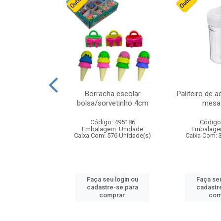
cores sortidas
Borracha escolar
Paliteiro de a
ref 130s
bolsa/sorvetinho 4cm
mesa 
: 826147
Código: 495186
Código
m: Unidade
Embalagem: Unidade
Embalage
160 Unidade(s)
Caixa Com: 576 Unidade(s)
Caixa Com: 
u login ou
Faça seu login ou
Faça seu
e-se para
cadastre-se para
cadastr
prar.
comprar.
com