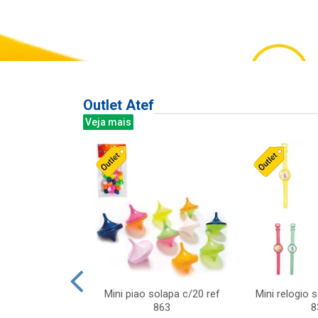
Outlet Atef
Veja mais
last c/div
Mini piao solapa c/20 ref
Mini relogio 
m ursinhos sor
863
8