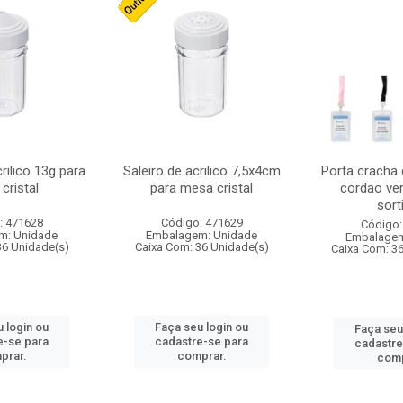
crilico 13g para
Saleiro de acrilico 7,5x4cm
Porta cracha
cristal
para mesa cristal
cordao ver
sort
: 471628
Código: 471629
Código:
m: Unidade
Embalagem: Unidade
Embalagem
36 Unidade(s)
Caixa Com: 36 Unidade(s)
Caixa Com: 3
 login ou
Faça seu login ou
Faça seu
e-se para
cadastre-se para
cadastre
prar.
comprar.
comp