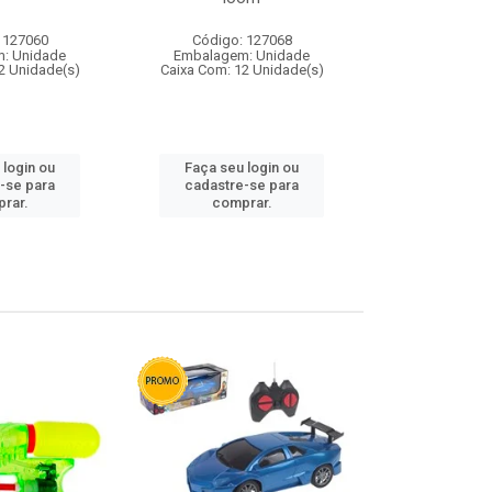
 127060
Código: 127068
Código:
: Unidade
Embalagem: Unidade
Embalagem
2 Unidade(s)
Caixa Com: 12 Unidade(s)
Caixa Com: 1
 login ou
Faça seu login ou
Faça seu 
-se para
cadastre-se para
cadastre
rar.
comprar.
comp