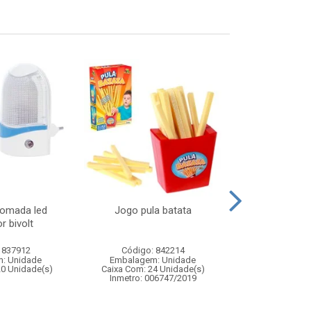
tomada led
Jogo pula batata
Taca vidro amb
r bivolt
c/6
 837912
Código: 842214
Código:
: Unidade
Embalagem: Unidade
Embalagem
20 Unidade(s)
Caixa Com: 24 Unidade(s)
Caixa Com: 8
Inmetro: 006747/2019