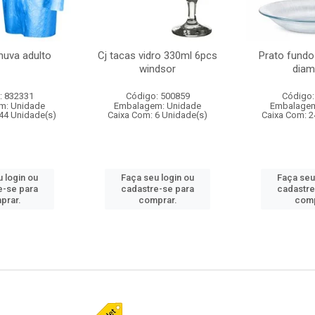
huva adulto
Cj tacas vidro 330ml 6pcs
Prato fundo
windsor
diam
: 832331
Código: 500859
Código:
m: Unidade
Embalagem: Unidade
Embalagem
44 Unidade(s)
Caixa Com: 6 Unidade(s)
Caixa Com: 2
 login ou
Faça seu login ou
Faça seu
e-se para
cadastre-se para
cadastre
prar.
comprar.
comp