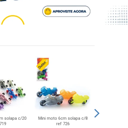
cm solapa c/20
Mini moto 6cm solapa c/8
Giro helice so
 719
ref 726
75