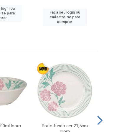
 login ou
Faça seu 
Faça seu login ou
-se para
cadastre
cadastre-se para
rar.
comp
comprar.
 500ml loom
Prato fundo cer 21,5cm
Prato raso c
loom