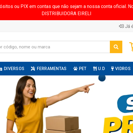
pósitos ou PIX em contas que não sejam a nossa conta oficial.
DISTRIBUIDORA EIRELI
Já é
DIVERSOS
FERRAMENTAS
PET
U.D
VIDROS