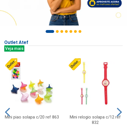
Outlet Atef
Veja mais
Mini piao solapa c/20 ref 863
Mini relogio solapa c/12 ref
832