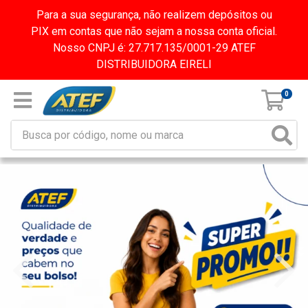
Para a sua segurança, não realizem depósitos ou
PIX em contas que não sejam a nossa conta oficial.
Nosso CNPJ é: 27.717.135/0001-29 ATEF
DISTRIBUIDORA EIRELI
0