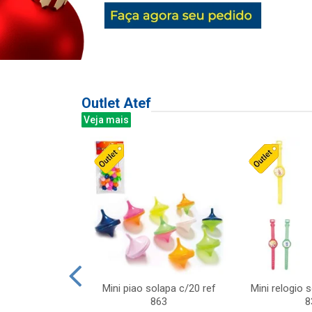
Outlet Atef
Veja mais
last c/div
Mini piao solapa c/20 ref
Mini relogio 
m ursinhos sor
863
8