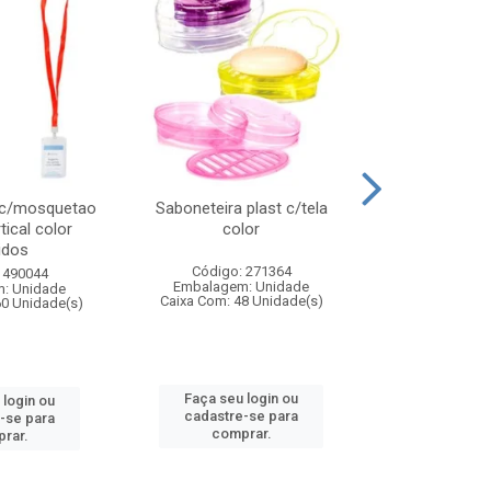
 c/mosquetao
Saboneteira plast c/tela
Prato plas
tical color
color
colo
idos
Código: 271364
Código:
 490044
Embalagem: Unidade
Embalagem
: Unidade
Caixa Com: 48 Unidade(s)
Caixa Com: 4
60 Unidade(s)
Faça seu login ou
Faça seu 
 login ou
cadastre-se para
cadastre
-se para
comprar.
comp
rar.