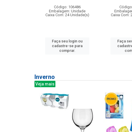
: 275814
Código: 106486
Código
m: Unidade
Embalagem: Unidade
Embalage
240 Unidade(s)
Caixa Com: 24 Unidade(s)
Caixa Com: 
u login ou
Faça seu login ou
Faça seu
e-se para
cadastre-se para
cadastr
prar.
comprar.
com
Inverno
Veja mais