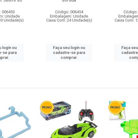
r 380ml so
sortida
: 006453
Código: 006454
Código:
m: Unidade
Embalagem: Unidade
Embalagem
30 Unidade(s)
Caixa Com: 24 Unidade(s)
Caixa Com: 1
 login ou
Faça seu login ou
Faça seu
e-se para
cadastre-se para
cadastre
prar.
comprar.
comp