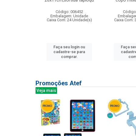
irios
26x11cm,sortida tapioqu
copo mixe
: 135177
Código: 006452
Código
m: Unidade
Embalagem: Unidade
Embalage
12 Unidade(s)
Caixa Com: 24 Unidade(s)
Caixa Com: 
u login ou
Faça seu login ou
Faça seu
e-se para
cadastre-se para
cadastr
prar.
comprar.
com
Promoções Atef
Veja mais