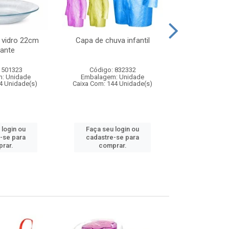
 vidro 22cm
Capa de chuva infantil
Jg prato fun
ante
diam
 501323
Código: 832332
Código:
: Unidade
Embalagem: Unidade
Embalagem
4 Unidade(s)
Caixa Com: 144 Unidade(s)
Caixa Com: 6
 login ou
Faça seu login ou
Faça seu 
-se para
cadastre-se para
cadastre
rar.
comprar.
comp