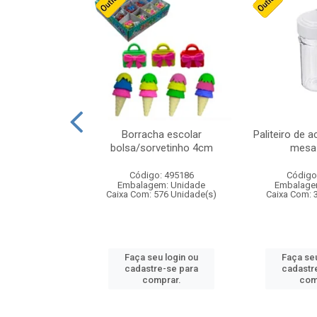
cores sortidas
Borracha escolar
Paliteiro de a
ref 130s
bolsa/sorvetinho 4cm
mesa 
: 826147
Código: 495186
Código
m: Unidade
Embalagem: Unidade
Embalage
160 Unidade(s)
Caixa Com: 576 Unidade(s)
Caixa Com: 
u login ou
Faça seu login ou
Faça seu
e-se para
cadastre-se para
cadastr
prar.
comprar.
com