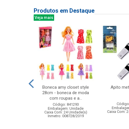
Produtos em Destaque
Veja mais
g completo com
Boneca amy closet style
Apito met
ede
28cm - boneca de moda
com roupas e a...
: 837376
Código
Código: 841293
m: Unidade
Embalage
Embalagem: Unidade
24 Unidade(s)
Caixa Com: 2
Caixa Com: 24 Unidade(s)
006717/2019
Inmetro: 008728/2019