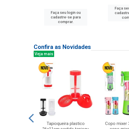
Faça seu
u login ou
Faça seu login ou
cadastr
e-se para
cadastre-se para
com
prar.
comprar.
Confira as Novidades
Veja mais
mesa cer 18cm
Tapioqueira plastico
Copo mixer 