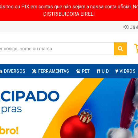
pósitos ou PIX em contas que não sejam a nossa conta oficial.
DISTRIBUIDORA EIRELI
Já é
DIVERSOS
FERRAMENTAS
PET
U.D
VIDROS