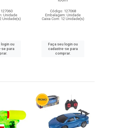
loom
 127060
Código: 127068
Código:
: Unidade
Embalagem: Unidade
Embalagem
2 Unidade(s)
Caixa Com: 12 Unidade(s)
Caixa Com: 1
 login ou
Faça seu login ou
Faça seu 
-se para
cadastre-se para
cadastre
rar.
comprar.
comp