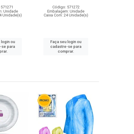
 571271
Código: 571272
Código:
: Unidade
Embalagem: Unidade
Embalagem
4 Unidade(s)
Caixa Com: 24 Unidade(s)
Caixa Com: 4
 login ou
Faça seu login ou
Faça seu 
-se para
cadastre-se para
cadastre
rar.
comprar.
comp