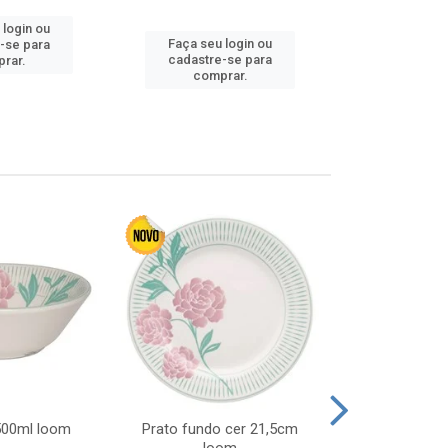
 login ou
Faça seu 
Faça seu login ou
-se para
cadastre
cadastre-se para
rar.
comp
comprar.
 500ml loom
Prato fundo cer 21,5cm
Prato raso c