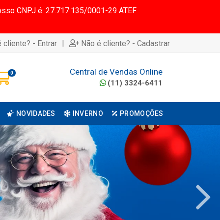
 Nosso CNPJ é: 27.717.135/0001-29 ATEF
|
 cliente? - Entrar
Não é cliente? - Cadastrar
Central de Vendas Online
0
(11) 3324-6411
NOVIDADES
INVERNO
PROMOÇÕES