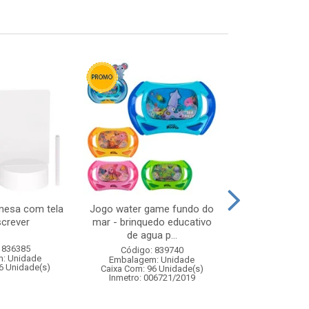
mesa com tela
Jogo water game fundo do
Microfone bab
screver
mar - brinquedo educativo
14x
de agua p...
 836385
Código:
Código: 839740
: Unidade
Embalagem
Embalagem: Unidade
6 Unidade(s)
Caixa Com: 4
Caixa Com: 96 Unidade(s)
Inmetro: 0
Inmetro: 006721/2019