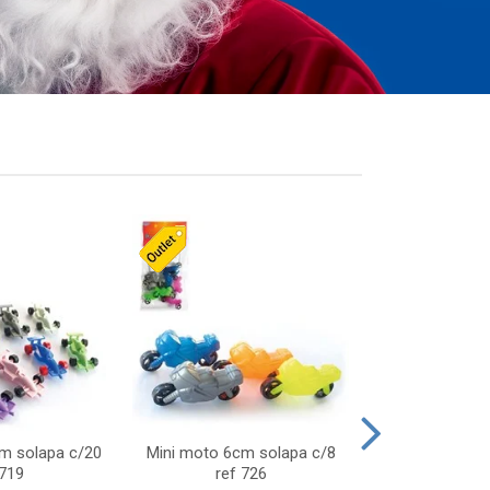
cm solapa c/20
Mini moto 6cm solapa c/8
Giro helice so
 719
ref 726
75