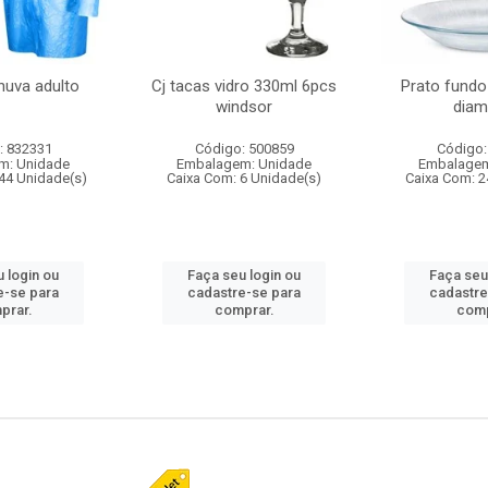
huva adulto
Cj tacas vidro 330ml 6pcs
Prato fundo
windsor
diam
: 832331
Código: 500859
Código:
m: Unidade
Embalagem: Unidade
Embalagem
44 Unidade(s)
Caixa Com: 6 Unidade(s)
Caixa Com: 2
 login ou
Faça seu login ou
Faça seu
e-se para
cadastre-se para
cadastre
prar.
comprar.
comp