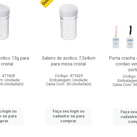
crilico 13g para
Saleiro de acrilico 7,5x4cm
Porta cracha
cristal
para mesa cristal
cordao ver
sort
: 471628
Código: 471629
Código:
m: Unidade
Embalagem: Unidade
Embalagem
36 Unidade(s)
Caixa Com: 36 Unidade(s)
Caixa Com: 3
 login ou
Faça seu login ou
Faça seu
e-se para
cadastre-se para
cadastre
prar.
comprar.
comp