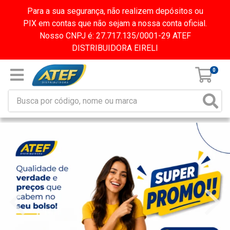
Para a sua segurança, não realizem depósitos ou
PIX em contas que não sejam a nossa conta oficial.
Nosso CNPJ é: 27.717.135/0001-29 ATEF
DISTRIBUIDORA EIRELI
0