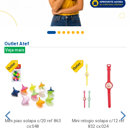
Outlet Atef
Veja mais
Mini piao solapa c/20 ref 863
Mini relogio solapa c/12 ref
cx:048
832 cx:024