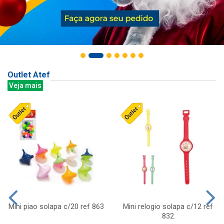
Outlet Atef
Veja mais
Mini piao solapa c/20 ref 863
Mini relogio solapa c/12 ref
832