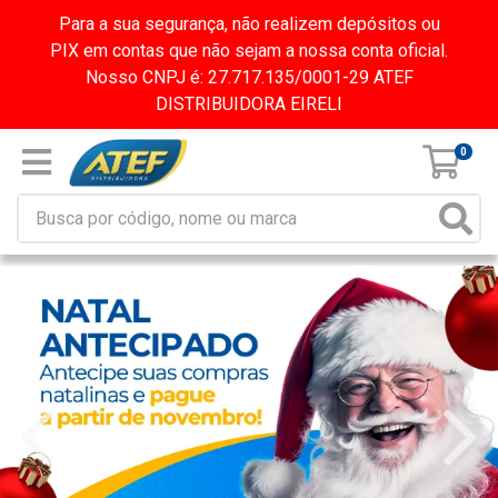
Para a sua segurança, não realizem depósitos ou
PIX em contas que não sejam a nossa conta oficial.
Nosso CNPJ é: 27.717.135/0001-29 ATEF
DISTRIBUIDORA EIRELI
0