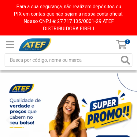
Para a sua segurança, não realizem depósitos ou
PIX em contas que não sejam a nossa conta oficial.
Nosso CNPJ é: 27.717.135/0001-29 ATEF
DISTRIBUIDORA EIRELI
0