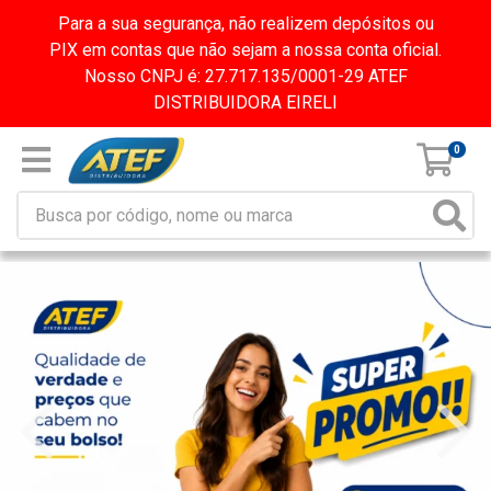
Para a sua segurança, não realizem depósitos ou
PIX em contas que não sejam a nossa conta oficial.
Nosso CNPJ é: 27.717.135/0001-29 ATEF
DISTRIBUIDORA EIRELI
0