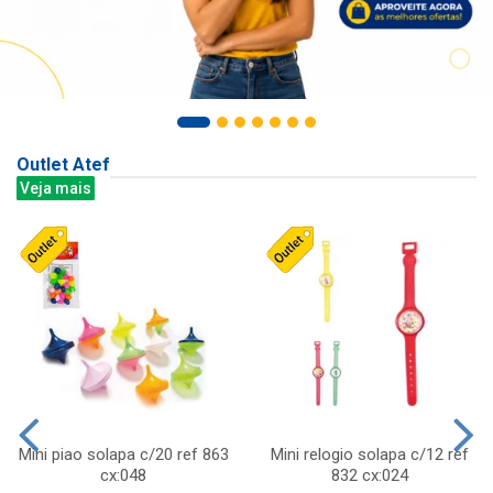
Outlet Atef
Veja mais
Mini piao solapa c/20 ref 863
Mini relogio solapa c/12 ref
cx:048
832 cx:024