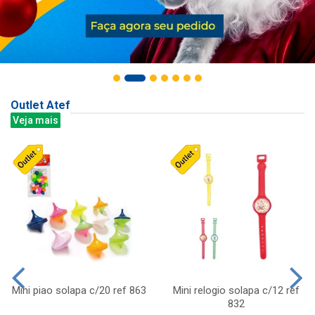
Outlet Atef
Veja mais
Mini piao solapa c/20 ref 863
Mini relogio solapa c/12 ref
832