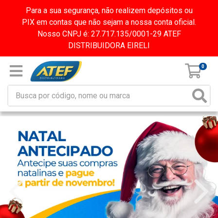
Para a sua segurança, não realizem depósitos ou
PIX em contas que não sejam a nossa conta oficial.
Nosso CNPJ é: 27.717.135/0001-29 ATEF
DISTRIBUIDORA EIRELI
0