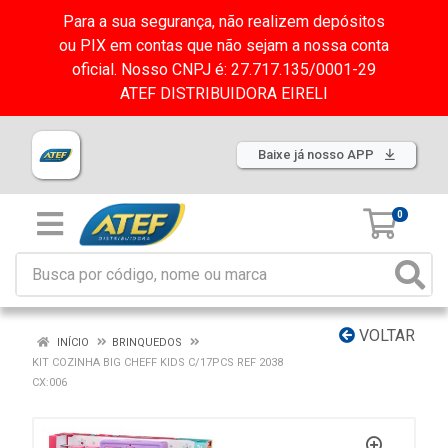
Para a sua segurança, não realizem depósitos
ou PIX em contas que não sejam a nossa conta
oficial. Nosso CNPJ é: 27.717.135/0001-29
ATEF DISTRIBUIDORA EIRELI
Baixe já nosso APP
0
VOLTAR
INÍCIO
BRINQUEDOS
KIT COZINHA BIG CHEFF KIDS C/17PCS REF 2038
CX:006