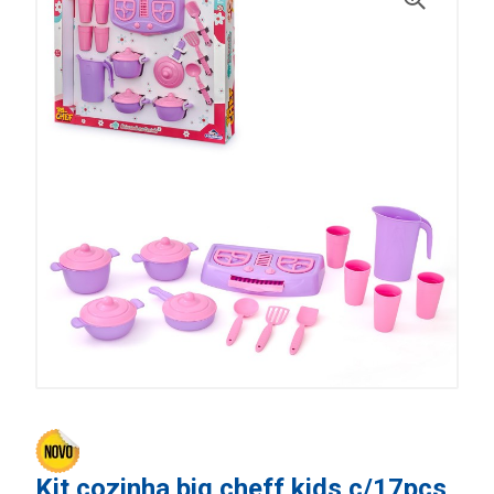
Kit cozinha big cheff kids c/17pcs