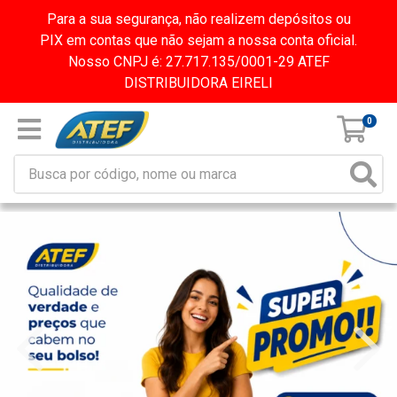
Para a sua segurança, não realizem depósitos ou
PIX em contas que não sejam a nossa conta oficial.
Nosso CNPJ é: 27.717.135/0001-29 ATEF
DISTRIBUIDORA EIRELI
0