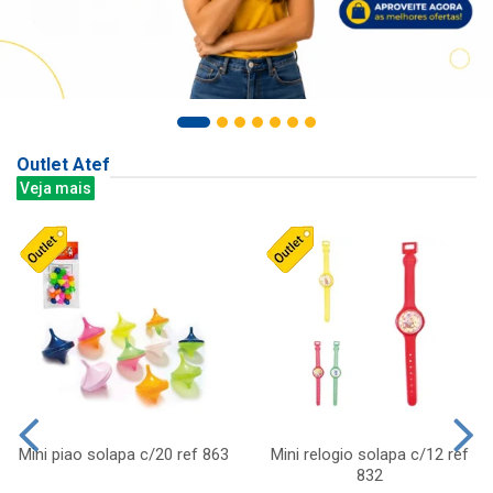
Outlet Atef
Veja mais
Mini piao solapa c/20 ref 863
Mini relogio solapa c/12 ref
832