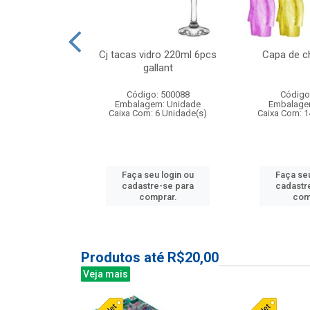
o raso 25,5cm
Cj tacas vidro 220ml 6pcs
Capa de c
e petala
gallant
: 503787
Código: 500088
Código
m: Unidade
Embalagem: Unidade
Embalage
24 Unidade(s)
Caixa Com: 6 Unidade(s)
Caixa Com: 1
u login ou
Faça seu login ou
Faça seu
e-se para
cadastre-se para
cadastr
prar.
comprar.
com
Produtos até R$20,00
Veja mais