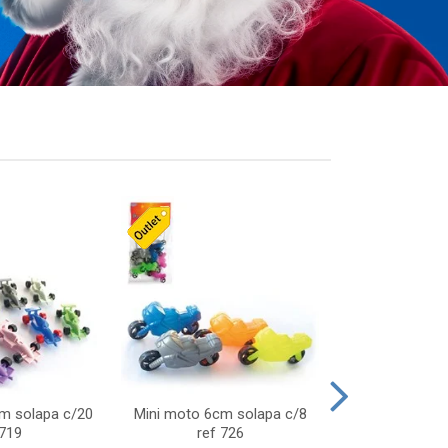
cm solapa c/20
Mini moto 6cm solapa c/8
Giro helice so
 719
ref 726
75