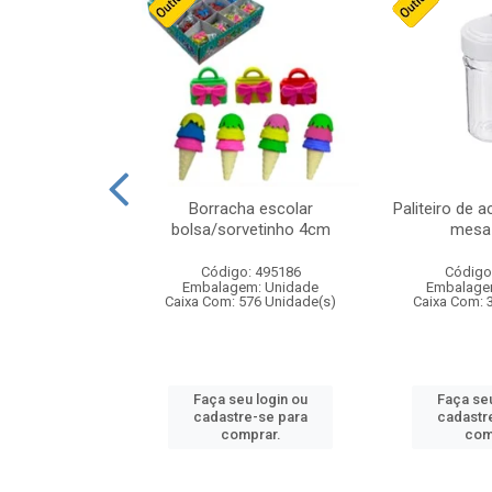
stico n.4 12cm
Borracha escolar
Paliteiro de a
bolsa/sorvetinho 4cm
mesa 
: 940550
Código: 495186
Código
m: Unidade
Embalagem: Unidade
Embalage
24 Unidade(s)
Caixa Com: 576 Unidade(s)
Caixa Com: 
u login ou
Faça seu login ou
Faça seu
e-se para
cadastre-se para
cadastr
prar.
comprar.
com