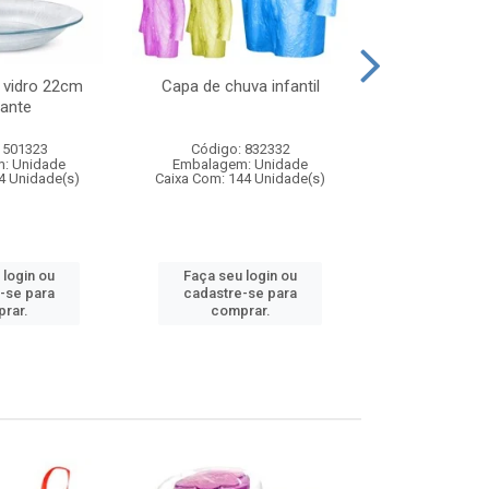
 vidro 22cm
Capa de chuva infantil
Jg prato fun
ante
diam
 501323
Código: 832332
Código:
: Unidade
Embalagem: Unidade
Embalagem
4 Unidade(s)
Caixa Com: 144 Unidade(s)
Caixa Com: 6
 login ou
Faça seu login ou
Faça seu 
-se para
cadastre-se para
cadastre
rar.
comprar.
comp