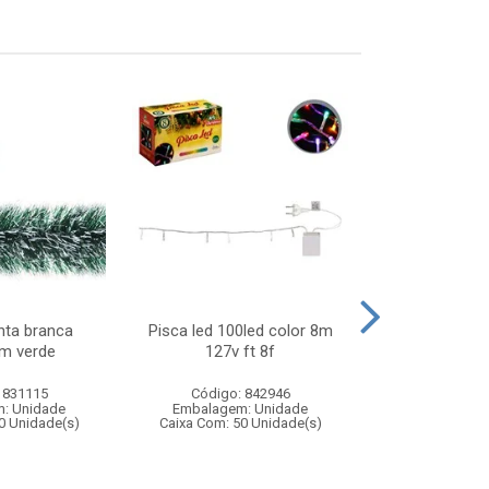
nta branca
Pisca led 100led color 8m
Areia 60grs no
m verde
127v ft 8f
 831115
Código: 842946
Código:
: Unidade
Embalagem: Unidade
Embalagem
0 Unidade(s)
Caixa Com: 50 Unidade(s)
Caixa Com: 19
Inmetro: ABCP-B