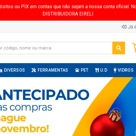
pósitos ou PIX em contas que não sejam a nossa conta oficial.
DISTRIBUIDORA EIRELI
Já é
DIVERSOS
FERRAMENTAS
PET
U.D
VIDROS