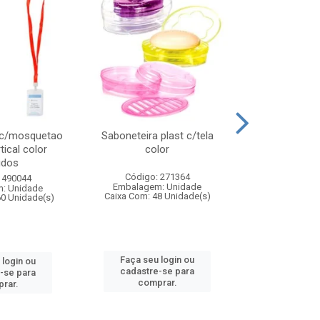
 c/mosquetao
Saboneteira plast c/tela
Prato plas
tical color
color
colo
idos
Código: 271364
Código:
 490044
Embalagem: Unidade
Embalagem
: Unidade
Caixa Com: 48 Unidade(s)
Caixa Com: 4
60 Unidade(s)
Faça seu login ou
Faça seu 
 login ou
cadastre-se para
cadastre
-se para
comprar.
comp
rar.