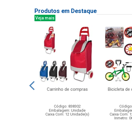
Produtos em Destaque
Veja mais
 aa c/60 unid
Carrinho de compras
Bicicleta d
ref r6p4s
: 521135
Código: 838302
Código
m: Unidade
Embalagem: Unidade
Embalage
20 Unidade(s)
Caixa Com: 12 Unidade(s)
Caixa Com: 1
Inmetro: 