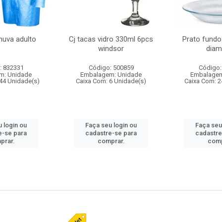
huva adulto
Cj tacas vidro 330ml 6pcs
Prato fundo
windsor
diam
: 832331
Código: 500859
Código:
m: Unidade
Embalagem: Unidade
Embalagem
44 Unidade(s)
Caixa Com: 6 Unidade(s)
Caixa Com: 2
 login ou
Faça seu login ou
Faça seu
e-se para
cadastre-se para
cadastre
prar.
comprar.
comp