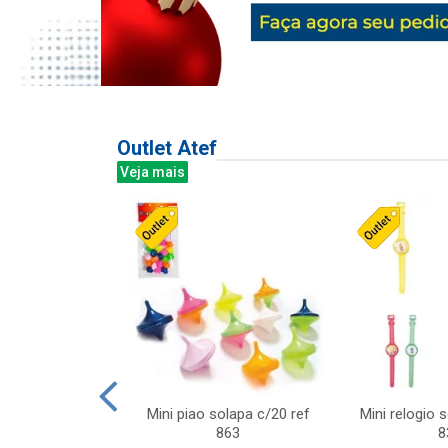
Outlet Atef
Veja mais
last c/div
Mini piao solapa c/20 ref
Mini relogio 
m ursinhos sor
863
8