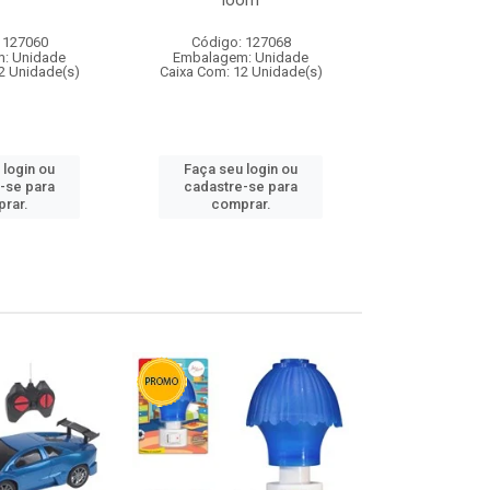
loom
 127060
Código: 127068
Código:
: Unidade
Embalagem: Unidade
Embalagem
2 Unidade(s)
Caixa Com: 12 Unidade(s)
Caixa Com: 1
 login ou
Faça seu login ou
Faça seu 
-se para
cadastre-se para
cadastre
rar.
comprar.
comp