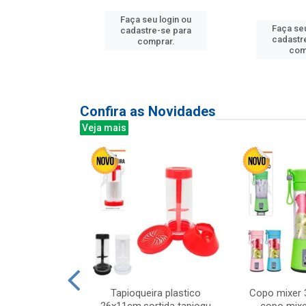
u login ou
Faça seu login ou
Faça seu
e-se para
cadastre-se para
cadastr
prar.
comprar.
com
Confira as Novidades
Veja mais
mesa cer 18cm
Tapioqueira plastico
Copo mixer 