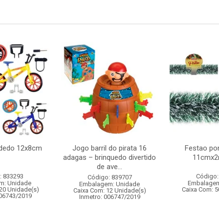
e dedo 12x8cm
Jogo barril do pirata 16
Festao po
adagas – brinquedo divertido
11cmx2
de ave...
: 833293
Código:
Código: 839707
m: Unidade
Embalagem
Embalagem: Unidade
20 Unidade(s)
Caixa Com: 5
Caixa Com: 12 Unidade(s)
006743/2019
Inmetro: 006747/2019