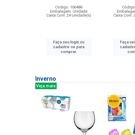
: 275814
Código: 106486
Código
m: Unidade
Embalagem: Unidade
Embalage
240 Unidade(s)
Caixa Com: 24 Unidade(s)
Caixa Com: 
u login ou
Faça seu login ou
Faça seu
e-se para
cadastre-se para
cadastr
prar.
comprar.
com
Inverno
Veja mais