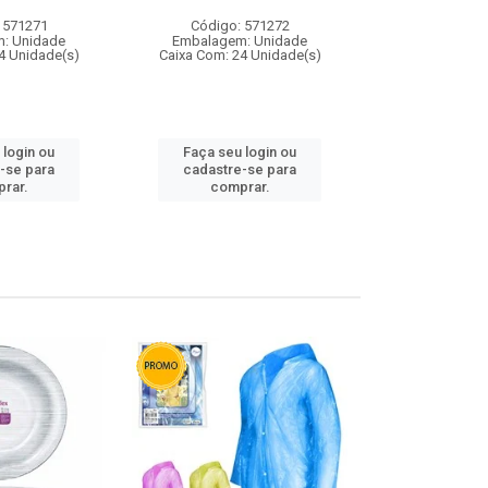
 571271
Código: 571272
Código:
: Unidade
Embalagem: Unidade
Embalagem
4 Unidade(s)
Caixa Com: 24 Unidade(s)
Caixa Com: 4
 login ou
Faça seu login ou
Faça seu 
-se para
cadastre-se para
cadastre
rar.
comprar.
comp