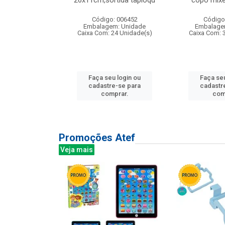
irios
26x11cm,sortida tapioqu
copo mixe
: 135177
Código: 006452
Código
m: Unidade
Embalagem: Unidade
Embalage
12 Unidade(s)
Caixa Com: 24 Unidade(s)
Caixa Com: 
u login ou
Faça seu login ou
Faça seu
e-se para
cadastre-se para
cadastr
prar.
comprar.
com
Promoções Atef
Veja mais