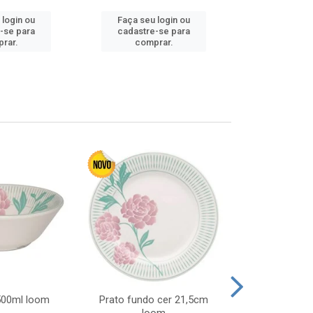
 login ou
Faça seu login ou
Faça seu 
-se para
cadastre-se para
cadastre
rar.
comprar.
comp
 500ml loom
Prato fundo cer 21,5cm
Prato raso c