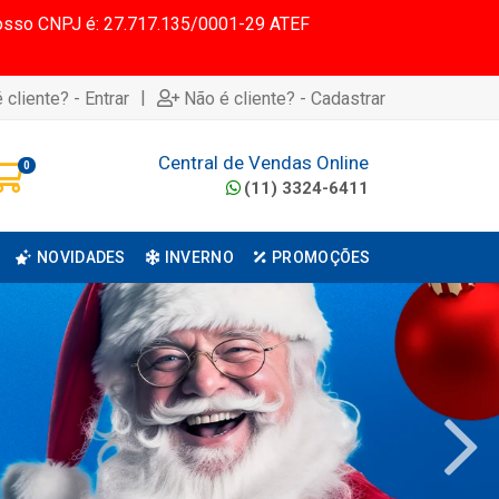
 Nosso CNPJ é: 27.717.135/0001-29 ATEF
|
 cliente? - Entrar
Não é cliente? - Cadastrar
Central de Vendas Online
0
(11) 3324-6411
NOVIDADES
INVERNO
PROMOÇÕES