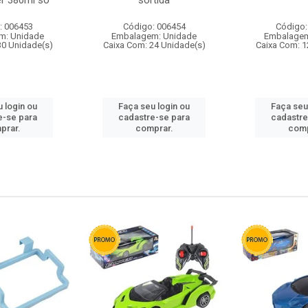
r 380ml so
sortida
: 006453
Código: 006454
Código:
m: Unidade
Embalagem: Unidade
Embalagem
30 Unidade(s)
Caixa Com: 24 Unidade(s)
Caixa Com: 1
 login ou
Faça seu login ou
Faça seu
e-se para
cadastre-se para
cadastre
prar.
comprar.
comp