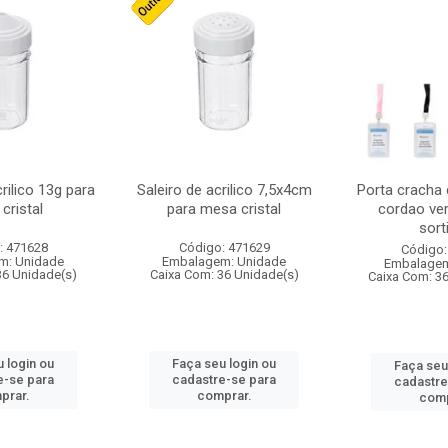
crilico 13g para
Saleiro de acrilico 7,5x4cm
Porta cracha
cristal
para mesa cristal
cordao ver
sort
: 471628
Código: 471629
Código:
m: Unidade
Embalagem: Unidade
Embalagem
36 Unidade(s)
Caixa Com: 36 Unidade(s)
Caixa Com: 3
 login ou
Faça seu login ou
Faça seu
e-se para
cadastre-se para
cadastre
prar.
comprar.
comp