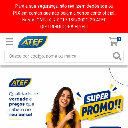
Para a sua segurança, não realizem depósitos ou
PIX em contas que não sejam a nossa conta oficial.
Nosso CNPJ é: 27.717.135/0001-29 ATEF
DISTRIBUIDORA EIRELI
0