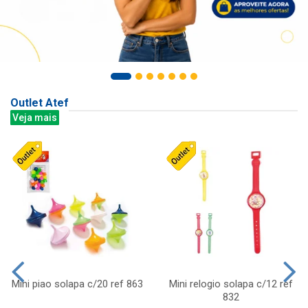
Outlet Atef
Veja mais
Mini piao solapa c/20 ref 863
Mini relogio solapa c/12 ref
832