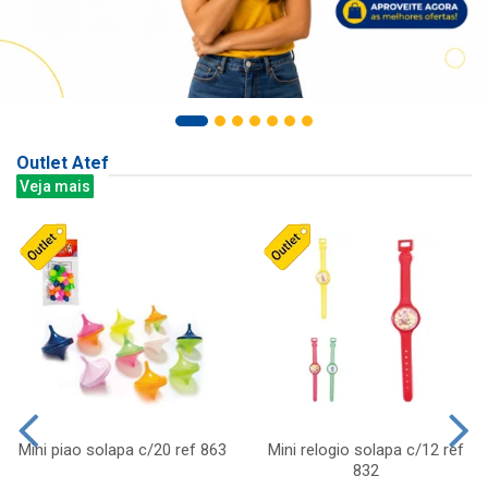
Outlet Atef
Veja mais
Mini piao solapa c/20 ref 863
Mini relogio solapa c/12 ref
832