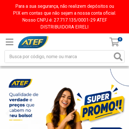
Para a sua segurança, não realizem depósitos ou
PIX em contas que não sejam a nossa conta oficial.
Nosso CNPJ é: 27.717.135/0001-29 ATEF
DISTRIBUIDORA EIRELI
0