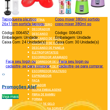
CESTO MULTIUSO
CESTO TELADO
COPO
COQUETELEIRA
Tapioqueira plastico
Copo mixer 380ml sortido
L
CORTINA
26x11cm,sortida tapioqu
copo mixer 380ml so
s
CUSCURZEIRO
DECORADOR
Código: 006452
Código: 006453
C
DESCANSO
Embalagem: Unidade
Embalagem: Unidade
DESCANSO DE COPO
Caixa Com: 24 Unidade(s)
Caixa Com: 30 Unidade(s)
C
DESCANSO DE COPOS
DESCANSO DE PANELA
ELETROPORTATEIS
ESCORREDOR ARAMADO
Faça seu login ou
Faça seu login ou
ESCORREDOR DE LOUCA
cadastre-se para comprar.
cadastre-se para comprar.
ESCORREDOR DE PRATOS
ESCORREDOR MULTIUSO
ESPREMEDOR
FACA
FATIADOR
Promoções Atef
FECHA EMBALAGENS
FIBRA DE BAMBU
Veja mais
FORMA
FORMA DE GELO
FORMA PARA SORVETE