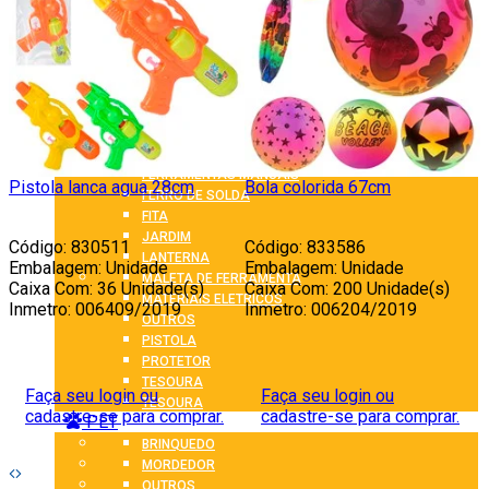
AQUECEDOR DE AGUA
AUTOMOTIVO
BICICLETA
BOMBA
CADEADO
CARRO
COLA
EXTENSAO
FERRAMENTAS MANUAIS
Pistola lanca agua 28cm
Bola colorida 67cm
K
FERRO DE SOLDA
l
FITA
JARDIM
Código: 830511
Código: 833586
C
LANTERNA
Embalagem: Unidade
Embalagem: Unidade
MALETA DE FERRAMENTA
Caixa Com: 36 Unidade(s)
Caixa Com: 200 Unidade(s)
C
MATERIAIS ELETRICOS
Inmetro: 006409/2019
Inmetro: 006204/2019
I
OUTROS
PISTOLA
PROTETOR
TESOURA
Faça seu login ou
Faça seu login ou
TESOURA
cadastre-se para comprar.
cadastre-se para comprar.
PET
BRINQUEDO
MORDEDOR
OUTROS