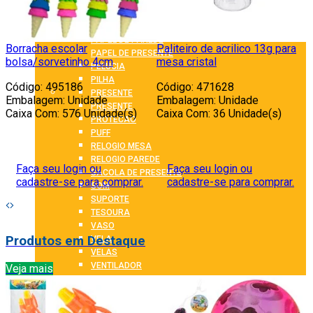
MINI VENTILADOR
ORGANIZADOR
OUTROS
PAPEL DE PAREDE
Borracha escolar
Paliteiro de acrilico 13g para
S
PAPEL DE PRESENTE
bolsa/sorvetinho 4cm
mesa cristal
p
PELUCIA
PILHA
Código: 495186
Código: 471628
C
PRESENTE
Embalagem: Unidade
Embalagem: Unidade
PRESENTE
Caixa Com: 576 Unidade(s)
Caixa Com: 36 Unidade(s)
C
PROTECAO
PUFF
RELOGIO MESA
RELOGIO PAREDE
Faça seu login ou
Faça seu login ou
SACOLA DE PRESENTE
cadastre-se para comprar.
cadastre-se para comprar.
SOM
SUPORTE
TESOURA
VASO
Produtos em Destaque
VELA
VELAS
VENTILADOR
Veja mais
VERAO
FERRAMENTAS
ALICATE