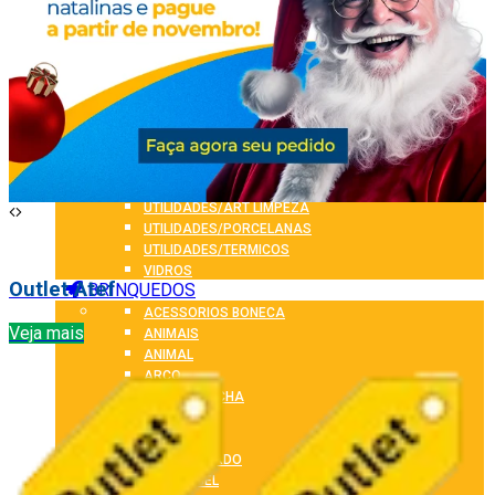
FESTA JUNINA
FLORES
GUARDA CHUVA E SOMBRINHA
HALLOWEEN
INFLAVEIS
MELANINA
PASCOA
PET
U.D
UTILIDADES/ART LIMPEZA
UTILIDADES/PORCELANAS
UTILIDADES/TERMICOS
VIDROS
Outlet Atef
BRINQUEDOS
ACESSORIOS BONECA
Veja mais
ANIMAIS
ANIMAL
ARCO
ARCO E FLECHA
ARMA
ARMAS
ARMAS DARDO
ARMAS GEL