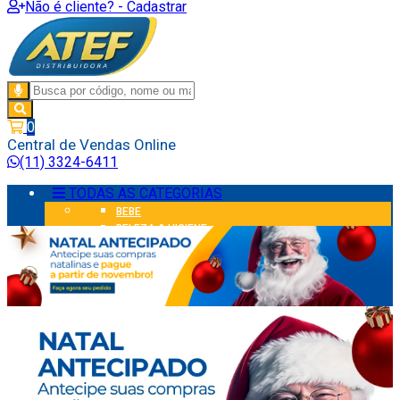
Não é cliente? - Cadastrar
0
Central de Vendas Online
(11) 3324-6411
TODAS AS CATEGORIAS
BEBE
BELEZA & HIGIENE
BRINQUEDOS
CARNAVAL
CONFECCAO
CONFECCAO SMART
COPA DO MUNDO
DIVERSOS
ENFEITES DE NATAL
ESCOLAR
FERRAMENTAS
FESTA