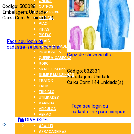
ONIBUS
Código: 500088
OUTROS
Embalagem: Unidade
PEGA PEIXE
Caixa Com: 6 Unidade(s)
PELUCIA
PIAO
PIPAS
PISTAS
PRAIA
Faça seu login ou
PRIMEIRA IDADE
cadastre-se para comprar.
PROFISSOES
Capa de chuva adulto
C
QUEBRA-CABECAS
w
ROBO
SKATE E PATINS
Código: 832331
C
SLIME E MASSINHAS
Embalagem: Unidade
TRATOR
Caixa Com: 144 Unidade(s)
C
TREM
TRICICLO
UTILIDADES
VARINHA
Faça seu login ou
VEICULOS
cadastre-se para comprar.
VERAO
DIVERSOS
ABAJUR
ABRACADEIRAS