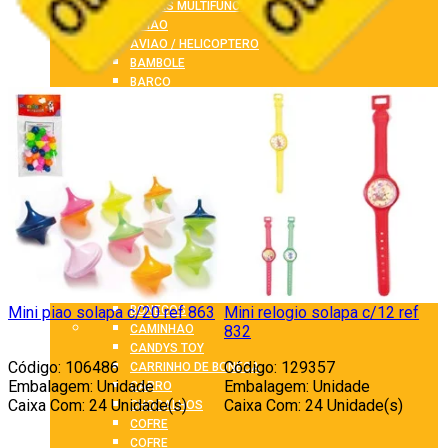
ARMAS MULTIFUNCAO
AVIAO
AVIAO / HELICOPTERO
BAMBOLE
BARCO
BARRACAS E PISCINAS
BICHINHO DE APERTAR
BINOCULOS
BLOCO DE MONTAR
BLOCOS DE MONTAR
BOLA
BOLHA DE SABAO
BOLINHA DE GUDE
BOLINHA P/ PISCINA
BONECAS
BONECO
BONECOS
Mini piao solapa c/20 ref 863
Mini relogio solapa c/12 ref
P
CAMINHAO
832
CANDYS TOY
Código: 106486
Código: 129357
C
CARRINHO DE BONECA
Embalagem: Unidade
Embalagem: Unidade
CARRO
Caixa Com: 24 Unidade(s)
Caixa Com: 24 Unidade(s)
C
CHOCALHOS
COFRE
COFRE