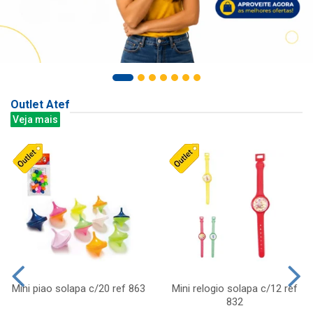
Outlet Atef
Veja mais
Mini piao solapa c/20 ref 863
Mini relogio solapa c/12 ref
832