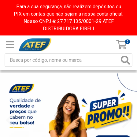
Para a sua segurança, não realizem depósitos ou
PIX em contas que não sejam a nossa conta oficial.
Nosso CNPJ é: 27.717.135/0001-29 ATEF
DISTRIBUIDORA EIRELI
0