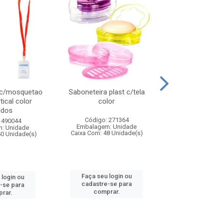
 c/mosquetao
Saboneteira plast c/tela
Prato plas
tical color
color
colo
idos
Código: 271364
Código:
 490044
Embalagem: Unidade
Embalagem
: Unidade
Caixa Com: 48 Unidade(s)
Caixa Com: 4
60 Unidade(s)
Faça seu login ou
Faça seu 
 login ou
cadastre-se para
cadastre
-se para
comprar.
comp
rar.