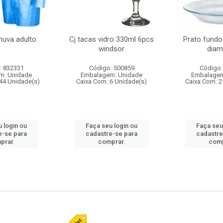
huva adulto
Cj tacas vidro 330ml 6pcs
Prato fundo
windsor
diam
: 832331
Código: 500859
Código:
m: Unidade
Embalagem: Unidade
Embalagem
44 Unidade(s)
Caixa Com: 6 Unidade(s)
Caixa Com: 2
 login ou
Faça seu login ou
Faça seu
e-se para
cadastre-se para
cadastre
prar.
comprar.
comp