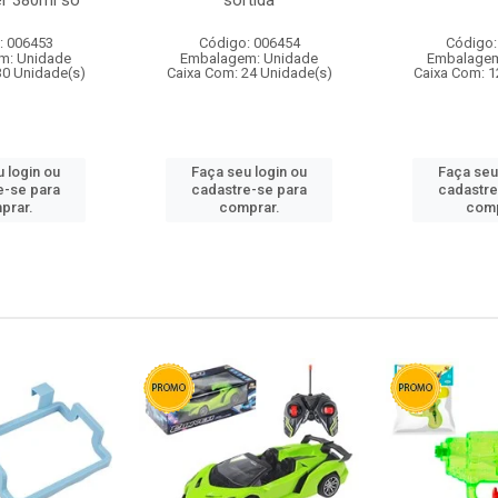
r 380ml so
sortida
: 006453
Código: 006454
Código:
m: Unidade
Embalagem: Unidade
Embalagem
30 Unidade(s)
Caixa Com: 24 Unidade(s)
Caixa Com: 1
 login ou
Faça seu login ou
Faça seu
e-se para
cadastre-se para
cadastre
prar.
comprar.
comp