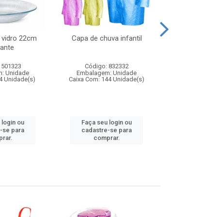
 vidro 22cm
Capa de chuva infantil
Jg prato fun
ante
diam
 501323
Código: 832332
Código:
: Unidade
Embalagem: Unidade
Embalagem
4 Unidade(s)
Caixa Com: 144 Unidade(s)
Caixa Com: 6
 login ou
Faça seu login ou
Faça seu 
-se para
cadastre-se para
cadastre
rar.
comprar.
comp