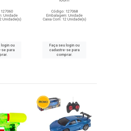
loom
 127060
Código: 127068
Código:
: Unidade
Embalagem: Unidade
Embalagem
2 Unidade(s)
Caixa Com: 12 Unidade(s)
Caixa Com: 1
 login ou
Faça seu login ou
Faça seu 
-se para
cadastre-se para
cadastre
rar.
comprar.
comp