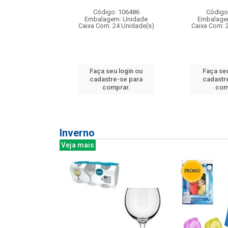
: 275814
Código: 106486
Código
m: Unidade
Embalagem: Unidade
Embalage
240 Unidade(s)
Caixa Com: 24 Unidade(s)
Caixa Com: 
u login ou
Faça seu login ou
Faça seu
e-se para
cadastre-se para
cadastr
prar.
comprar.
com
Inverno
Veja mais