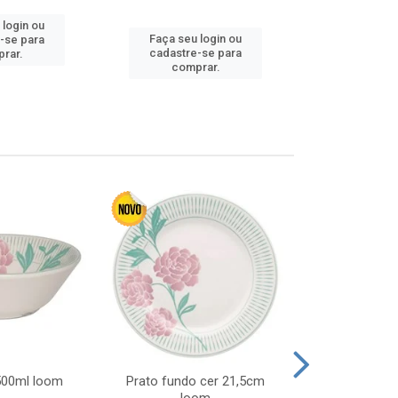
 login ou
Faça seu 
Faça seu login ou
-se para
cadastre
cadastre-se para
rar.
comp
comprar.
 500ml loom
Prato fundo cer 21,5cm
Prato raso c