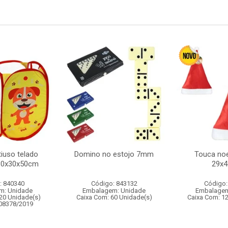
iuso telado
Domino no estojo 7mm
Touca noe
30x30x50cm
29x
: 840340
Código: 843132
Código:
m: Unidade
Embalagem: Unidade
Embalagem
20 Unidade(s)
Caixa Com: 60 Unidade(s)
Caixa Com: 1
008378/2019