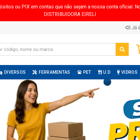
pósitos ou PIX em contas que não sejam a nossa conta oficial.
DISTRIBUIDORA EIRELI
Já é
DIVERSOS
FERRAMENTAS
PET
U.D
VIDROS