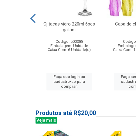
o raso 25,5cm
Cj tacas vidro 220ml 6pcs
Capa de c
e petala
gallant
: 503787
Código: 500088
Código
m: Unidade
Embalagem: Unidade
Embalage
24 Unidade(s)
Caixa Com: 6 Unidade(s)
Caixa Com: 1
u login ou
Faça seu login ou
Faça seu
e-se para
cadastre-se para
cadastr
prar.
comprar.
com
Produtos até R$20,00
Veja mais