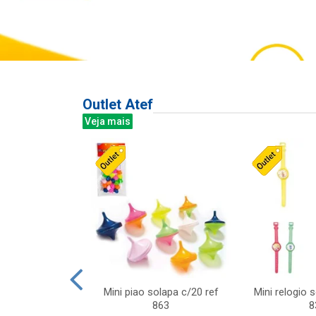
Outlet Atef
Veja mais
last c/div
Mini piao solapa c/20 ref
Mini relogio 
m ursinhos sor
863
8