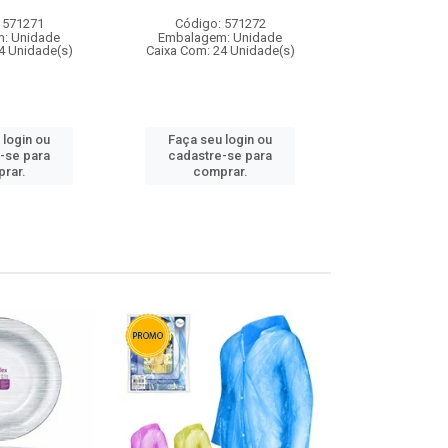
 571271
Código: 571272
Código:
: Unidade
Embalagem: Unidade
Embalagem
4 Unidade(s)
Caixa Com: 24 Unidade(s)
Caixa Com: 4
 login ou
Faça seu login ou
Faça seu 
-se para
cadastre-se para
cadastre
rar.
comprar.
comp