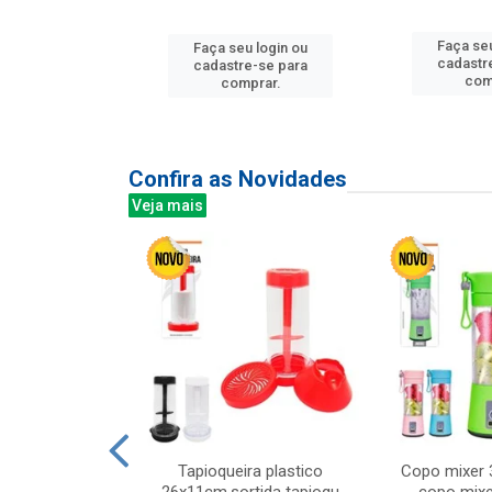
Faça seu
u login ou
Faça seu login ou
cadastr
e-se para
cadastre-se para
com
prar.
comprar.
Confira as Novidades
Veja mais
mesa cer 18cm
Tapioqueira plastico
Copo mixer 