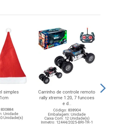
l simples
Carrinho de controle remoto
Garrafa inox
41cm
rally xtreme 1:20, 7 funcoes
c/trava
e d...
 830884
Código:
Código: 838904
: Unidade
Embalagem
Embalagem: Unidade
20 Unidade(s)
Caixa Com: 2
Caixa Com: 12 Unidade(s)
Inmetro: 12444/2025-BRI-TR-1