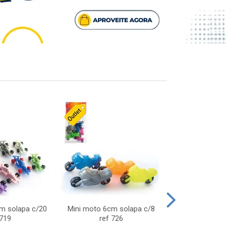
cm solapa c/20
Mini moto 6cm solapa c/8
Giro helice so
 719
ref 726
75