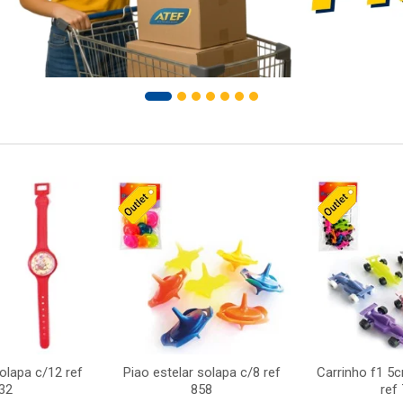
solapa c/12 ref
Piao estelar solapa c/8 ref
Carrinho f1 5
32
858
ref