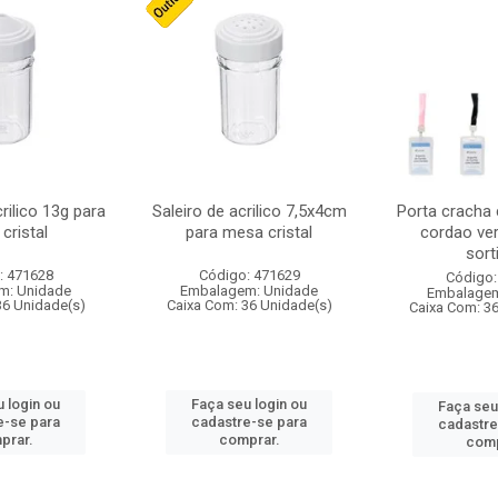
crilico 13g para
Saleiro de acrilico 7,5x4cm
Porta cracha
cristal
para mesa cristal
cordao ver
sort
: 471628
Código: 471629
Código:
m: Unidade
Embalagem: Unidade
Embalagem
36 Unidade(s)
Caixa Com: 36 Unidade(s)
Caixa Com: 3
 login ou
Faça seu login ou
Faça seu
e-se para
cadastre-se para
cadastre
prar.
comprar.
comp