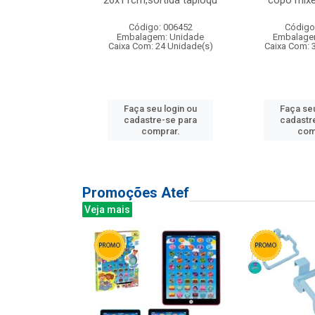
irios
26x11cm,sortida tapioqu
copo mixe
: 135177
Código: 006452
Código
m: Unidade
Embalagem: Unidade
Embalage
12 Unidade(s)
Caixa Com: 24 Unidade(s)
Caixa Com: 
u login ou
Faça seu login ou
Faça seu
e-se para
cadastre-se para
cadastr
prar.
comprar.
com
Promoções Atef
Veja mais