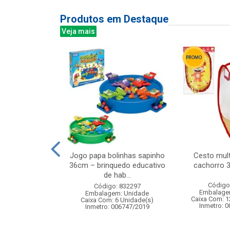
Produtos em Destaque
Veja mais
o de controle
Jogo papa bolinhas sapinho
Cesto mult
e car, escala
36cm – brinquedo educativo
cachorro 
com b...
de hab...
Código
: 838919
Código: 832297
Embalage
m: Unidade
Embalagem: Unidade
Caixa Com: 1
 4 Unidade(s)
Caixa Com: 6 Unidade(s)
Inmetro: 
4/2025-BRI-TR-1
Inmetro: 006747/2019