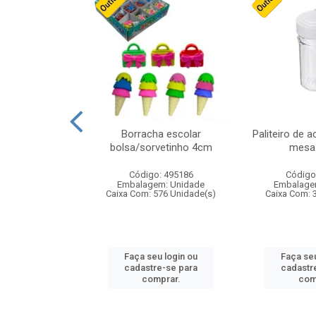
cores sortidas
Borracha escolar
Paliteiro de a
ref 130s
bolsa/sorvetinho 4cm
mesa 
: 826147
Código: 495186
Código
m: Unidade
Embalagem: Unidade
Embalage
160 Unidade(s)
Caixa Com: 576 Unidade(s)
Caixa Com: 
u login ou
Faça seu login ou
Faça seu
e-se para
cadastre-se para
cadastr
prar.
comprar.
com