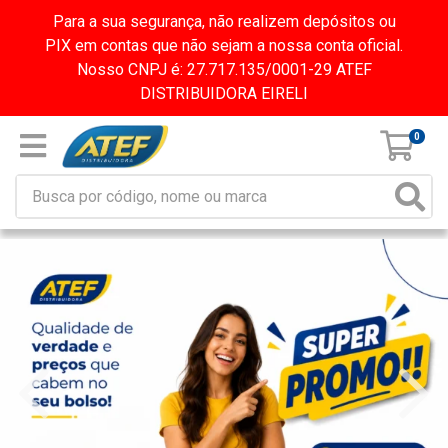
Para a sua segurança, não realizem depósitos ou
PIX em contas que não sejam a nossa conta oficial.
Nosso CNPJ é: 27.717.135/0001-29 ATEF
DISTRIBUIDORA EIRELI
0