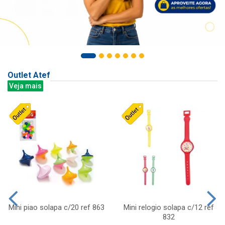
Outlet Atef
Veja mais
Mini piao solapa c/20 ref 863
Mini relogio solapa c/12 ref
832