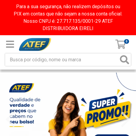
Para a sua segurança, não realizem depósitos ou
PIX em contas que não sejam a nossa conta oficial.
Nosso CNPJ é: 27.717.135/0001-29 ATEF
DISTRIBUIDORA EIRELI
0