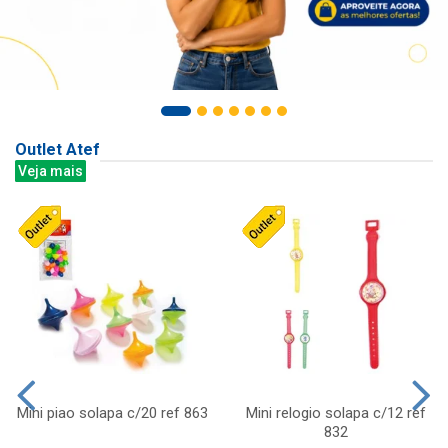
Outlet Atef
Veja mais
Mini piao solapa c/20 ref 863
Mini relogio solapa c/12 ref
832