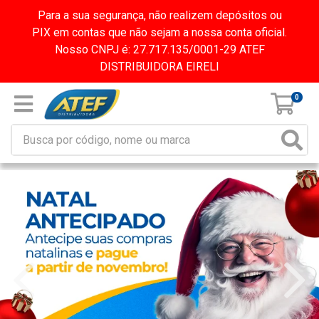
Para a sua segurança, não realizem depósitos ou
PIX em contas que não sejam a nossa conta oficial.
Nosso CNPJ é: 27.717.135/0001-29 ATEF
DISTRIBUIDORA EIRELI
0