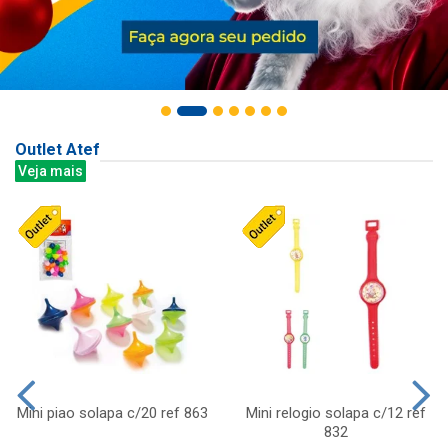
Outlet Atef
Veja mais
Mini piao solapa c/20 ref 863
Mini relogio solapa c/12 ref
832