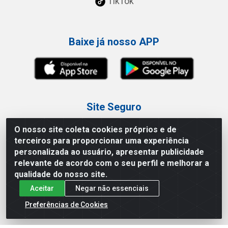
TikTok
Baixe já nosso APP
Site Seguro
O nosso site coleta cookies próprios e de
terceiros para proporcionar uma experiência
personalizada ao usuário, apresentar publicidade
relevante de acordo com o seu perfil e melhorar a
Loja / Showroom
qualidade do nosso site.
Aceitar
Negar não essenciais
Tel.: (11) 3227-0546
Av Vautier, 587/597 - Pari - São Paulo/SP
Preferências de Cookies