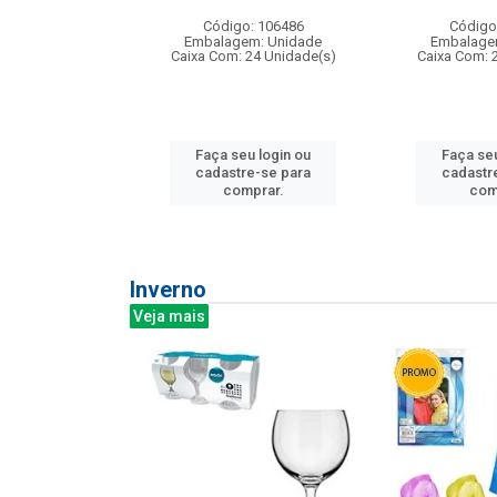
:240
Código: 106486
Código
: 275814
Embalagem: Unidade
Embalage
m: Unidade
Caixa Com: 24 Unidade(s)
Caixa Com: 
240 Unidade(s)
Faça seu login ou
Faça seu
u login ou
cadastre-se para
cadastr
e-se para
comprar.
com
prar.
Inverno
Veja mais