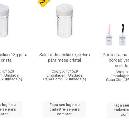
crilico 13g para
Saleiro de acrilico 7,5x4cm
Porta cracha
cristal
para mesa cristal
cordao ver
sortidos
: 471628
Código: 471629
Código:
m: Unidade
Embalagem: Unidade
Embalagem
36 Unidade(s)
Caixa Com: 36 Unidade(s)
Caixa Com: 3
 login ou
Faça seu login ou
Faça seu
e-se para
cadastre-se para
cadastre
prar.
comprar.
comp