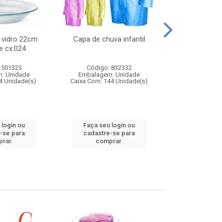
 vidro 22cm
Capa de chuva infantil
Jg prato fun
e cx:024
diam
 501323
Código: 832332
Código:
: Unidade
Embalagem: Unidade
Embalagem
4 Unidade(s)
Caixa Com: 144 Unidade(s)
Caixa Com: 6
 login ou
Faça seu login ou
Faça seu 
-se para
cadastre-se para
cadastre
rar.
comprar.
comp