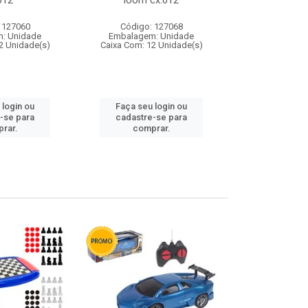
012
loom cx:012
cx:
 127060
Código: 127068
Código:
: Unidade
Embalagem: Unidade
Embalagem
2 Unidade(s)
Caixa Com: 12 Unidade(s)
Caixa Com: 1
 login ou
Faça seu login ou
Faça seu 
-se para
cadastre-se para
cadastre
rar.
comprar.
comp