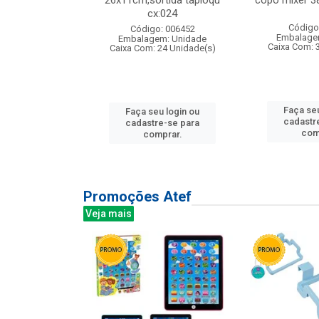
s cx:012
26x11cm,sortida tapioqu
copo mixer 3
cx:024
: 135177
Código
Código: 006452
m: Unidade
Embalage
Embalagem: Unidade
12 Unidade(s)
Caixa Com: 
Caixa Com: 24 Unidade(s)
u login ou
Faça seu
Faça seu login ou
e-se para
cadastr
cadastre-se para
prar.
com
comprar.
Promoções Atef
Veja mais