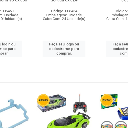
80ml so cx:030
sortida cx:024
cx:
: 006453
Código: 006454
Código:
m: Unidade
Embalagem: Unidade
Embalagem
30 Unidade(s)
Caixa Com: 24 Unidade(s)
Caixa Com: 1
 login ou
Faça seu login ou
Faça seu
e-se para
cadastre-se para
cadastre
prar.
comprar.
comp