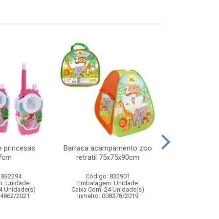
ie princesas
Barraca acampamento zoo
Noel musical
7cm
retratil 75x75x90cm
13x39cm
 832294
Código: 832901
Código:
: Unidade
Embalagem: Unidade
Embalagem
4 Unidade(s)
Caixa Com: 24 Unidade(s)
Caixa Com: 1
04862/2021
Inmetro: 008378/2019