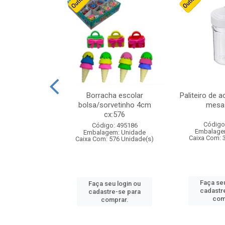
stico n.4 12cm
Borracha escolar
Paliteiro de a
bolsa/sorvetinho 4cm
mesa 
cx:576
: 940550
Código
Código: 495186
m: Unidade
Embalage
Embalagem: Unidade
24 Unidade(s)
Caixa Com: 
Caixa Com: 576 Unidade(s)
u login ou
Faça seu
Faça seu login ou
e-se para
cadastr
cadastre-se para
prar.
com
comprar.