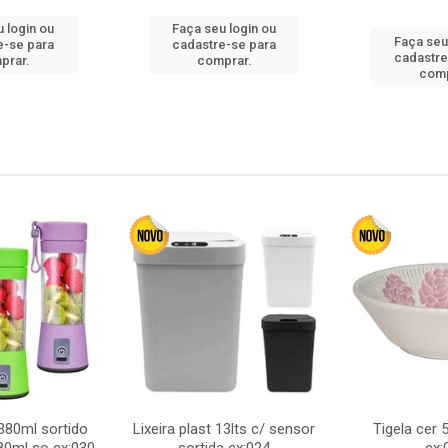
 login ou
Faça seu login ou
Faça seu
e-se para
cadastre-se para
cadastre
prar.
comprar.
comp
380ml sortido
Lixeira plast 13lts c/ sensor
Tigela cer