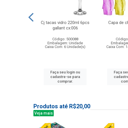
 vidro 23,5cm
Cj tacas vidro 220ml 6pcs
Capa de c
etala cx:024
gallant cx:006
: 503788
Código: 500088
Código
m: Unidade
Embalagem: Unidade
Embalage
24 Unidade(s)
Caixa Com: 6 Unidade(s)
Caixa Com: 1
u login ou
Faça seu login ou
Faça seu
e-se para
cadastre-se para
cadastr
prar.
comprar.
com
Produtos até R$20,00
Veja mais