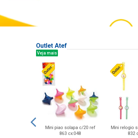
Outlet Atef
Veja mais
last c/div
Mini piao solapa c/20 ref
Mini relogio 
m ursinhos sor
863 cx:048
832 