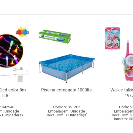
0led color 8m
Piscina compacta 1000lts
Walkie talk
 ft 8f
19x
: 842948
Código: 061202
Código:
m: Unidade
Embalagem: Unidade
Embalagem
50 Unidade(s)
Caixa Com: 1 Unidade(s)
Caixa Com: 2
Inmetro: 0