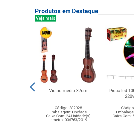
Produtos em Destaque
Veja mais
g completo com
Violao medio 37cm
Pisca led 10
ede
220v
: 837376
Código: 832928
Código
m: Unidade
Embalagem: Unidade
Embalage
24 Unidade(s)
Caixa Com: 24 Unidade(s)
Caixa Com: 
006717/2019
Inmetro: 006763/2019