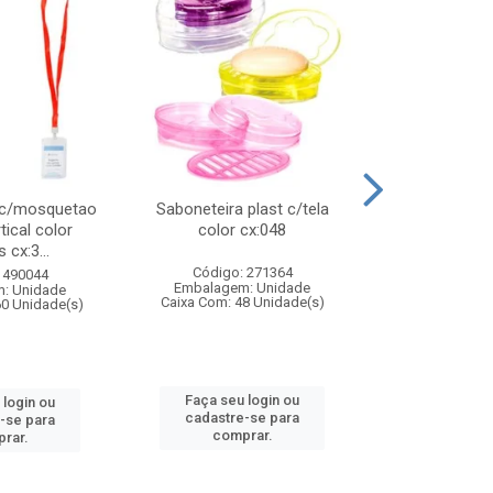
 c/mosquetao
Saboneteira plast c/tela
Prato plas
tical color
color cx:048
colorido
 cx:3...
Código: 271364
Código:
 490044
Embalagem: Unidade
Embalagem
: Unidade
Caixa Com: 48 Unidade(s)
Caixa Com: 4
60 Unidade(s)
Faça seu login ou
Faça seu 
 login ou
cadastre-se para
cadastre
-se para
comprar.
comp
rar.