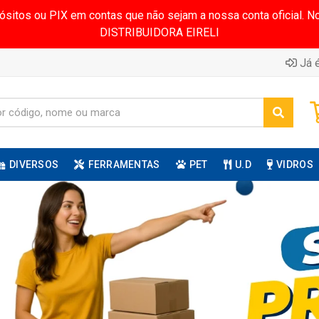
pósitos ou PIX em contas que não sejam a nossa conta oficial.
DISTRIBUIDORA EIRELI
Já é
DIVERSOS
FERRAMENTAS
PET
U.D
VIDROS