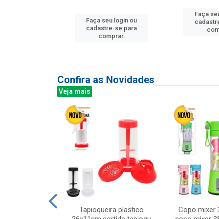
Faça seu
u login ou
Faça seu login ou
cadastr
e-se para
cadastre-se para
com
prar.
comprar.
Confira as Novidades
Veja mais
mesa cer 18cm
Tapioqueira plastico
Copo mixer 