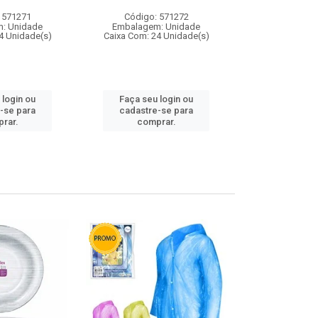
 571271
Código: 571272
Código:
: Unidade
Embalagem: Unidade
Embalagem
4 Unidade(s)
Caixa Com: 24 Unidade(s)
Caixa Com: 4
 login ou
Faça seu login ou
Faça seu 
-se para
cadastre-se para
cadastre
rar.
comprar.
comp