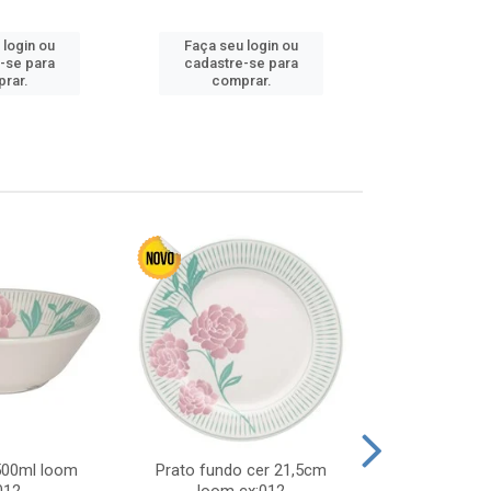
Faça seu 
 login ou
Faça seu login ou
cadastre
-se para
cadastre-se para
comp
rar.
comprar.
 500ml loom
Prato fundo cer 21,5cm
Prato raso c