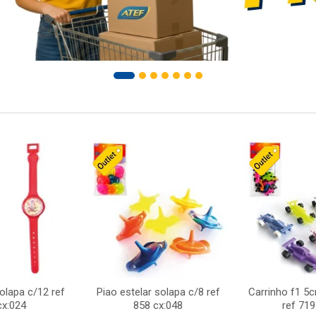
solapa c/12 ref
Piao estelar solapa c/8 ref
Carrinho f1 5
cx:024
858 cx:048
ref 719