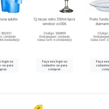
huva adulto
Cj tacas vidro 330ml 6pcs
Prato fundo
windsor cx:006
diamant
: 832331
Código: 500859
Código:
m: Unidade
Embalagem: Unidade
Embalagem
44 Unidade(s)
Caixa Com: 6 Unidade(s)
Caixa Com: 2
 login ou
Faça seu login ou
Faça seu
e-se para
cadastre-se para
cadastre
prar.
comprar.
comp