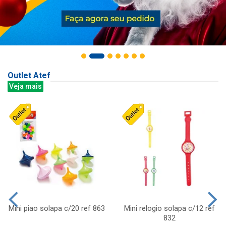
Outlet Atef
Veja mais
Mini piao solapa c/20 ref 863
Mini relogio solapa c/12 ref
832