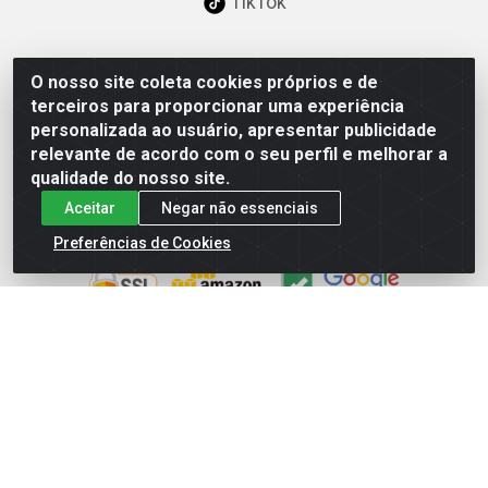
TikTok
O nosso site coleta cookies próprios e de
Baixe já nosso APP
terceiros para proporcionar uma experiência
personalizada ao usuário, apresentar publicidade
relevante de acordo com o seu perfil e melhorar a
qualidade do nosso site.
Aceitar
Negar não essenciais
Site Seguro
Preferências de Cookies
Loja / Showroom
Tel.: (11) 3227-0546
Av Vautier, 587/597 - Pari - São Paulo/SP