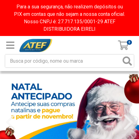
Para a sua segurança, não realizem depósitos ou
PIX em contas que não sejam a nossa conta oficial.
Nosso CNPJ é: 27.717.135/0001-29 ATEF
DISTRIBUIDORA EIRELI
0