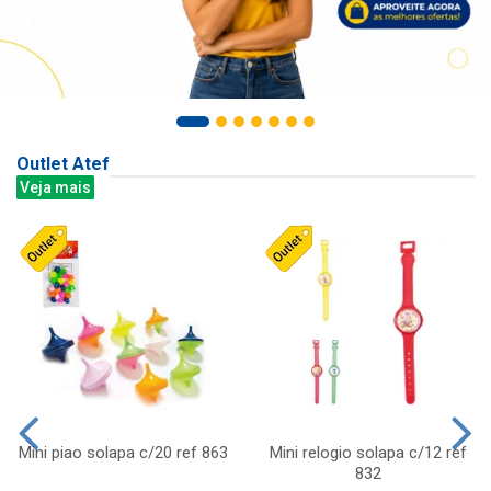
Outlet Atef
Veja mais
Mini piao solapa c/20 ref 863
Mini relogio solapa c/12 ref
832