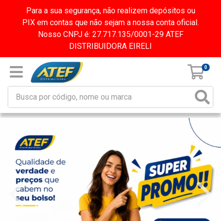
Para a sua segurança, não realizem depósitos ou
PIX em contas que não sejam a nossa conta oficial.
Nosso CNPJ é: 27.717.135/0001-29 ATEF
DISTRIBUIDORA EIRELI
0