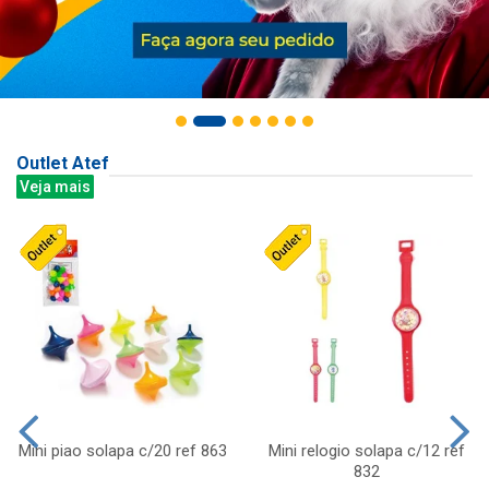
Outlet Atef
Veja mais
Mini piao solapa c/20 ref 863
Mini relogio solapa c/12 ref
832