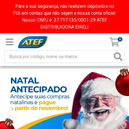
Para a sua segurança, não realizem depósitos ou
PIX em contas que não sejam a nossa conta oficial.
Nosso CNPJ é: 27.717.135/0001-29 ATEF
DISTRIBUIDORA EIRELI
0