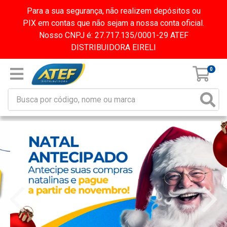
Para a sua segurança, não realizem depósitos ou
PIX em contas que não sejam a nossa conta oficial.
Nosso CNPJ é: 27.717.135/0001-29 ATEF
DISTRIBUIDORA EIRELI
0