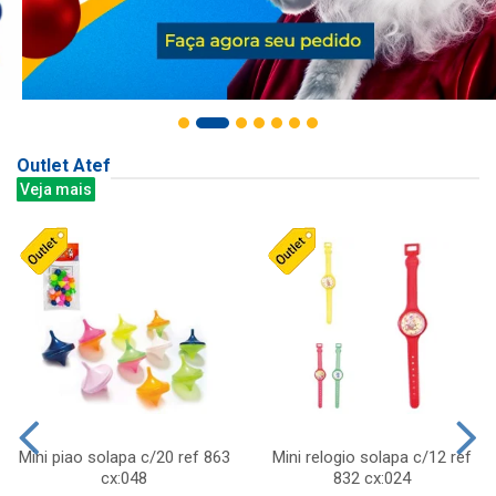
Outlet Atef
Veja mais
Mini piao solapa c/20 ref 863
Mini relogio solapa c/12 ref
cx:048
832 cx:024