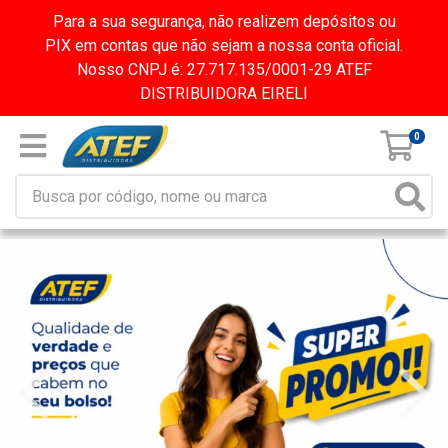
Para a sua segurança, não realizem depósitos ou
PIX em contas que não sejam a nossa conta oficial.
Nosso CNPJ é: 27.717.135/0001-29 ATEF
DISTRIBUIDORA EIRELI
0