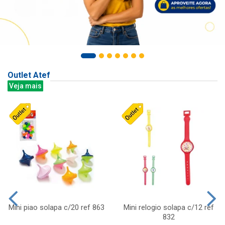
Outlet Atef
Veja mais
Mini piao solapa c/20 ref 863
Mini relogio solapa c/12 ref
832